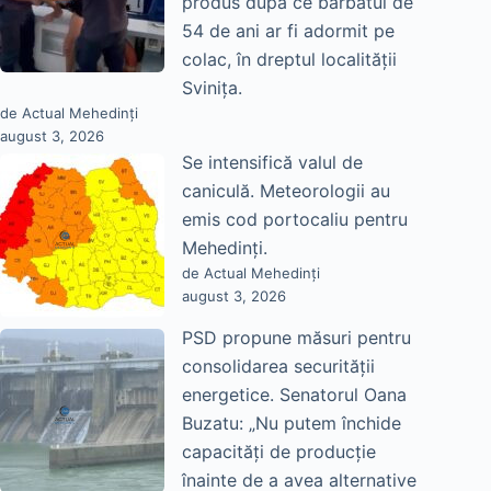
produs după ce bărbatul de
54 de ani ar fi adormit pe
colac, în dreptul localității
Svinița.
de Actual Mehedinți
august 3, 2026
Se intensifică valul de
caniculă. Meteorologii au
emis cod portocaliu pentru
Mehedinți.
de Actual Mehedinți
august 3, 2026
PSD propune măsuri pentru
consolidarea securității
energetice. Senatorul Oana
Buzatu: „Nu putem închide
capacități de producție
înainte de a avea alternative