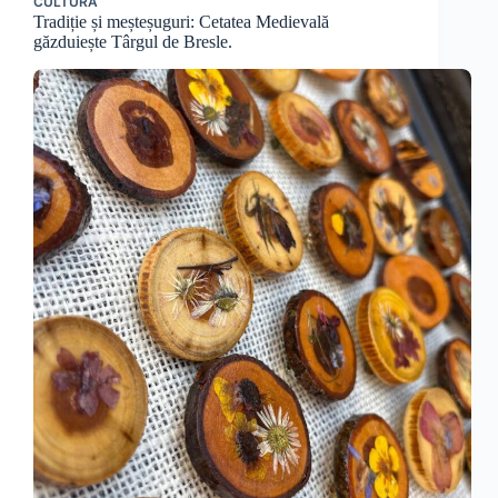
CULTURĂ
Tradiție și meșteșuguri: Cetatea Medievală
găzduiește Târgul de Bresle.