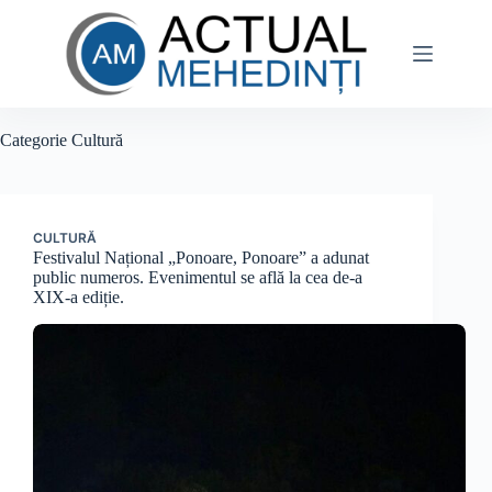
Sari
la
conținut
Categorie
Cultură
CULTURĂ
Festivalul Național „Ponoare, Ponoare” a adunat
public numeros. Evenimentul se află la cea de-a
XIX-a ediție.