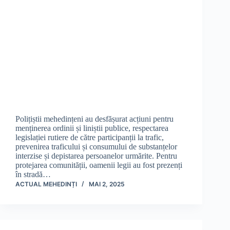
Polițiștii mehedințeni au desfășurat acțiuni pentru
menținerea ordinii și liniștii publice, respectarea
legislației rutiere de către participanții la trafic,
prevenirea traficului și consumului de substanțelor
interzise și depistarea persoanelor urmărite. Pentru
protejarea comunității, oamenii legii au fost prezenți
în stradă…
ACTUAL MEHEDINȚI
MAI 2, 2025