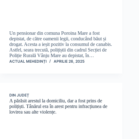
Un pensionar din comuna Poroina Mare a fost
depistat, de către oamenii legii, conducând băut și
drogat. Acesta a ieșit pozitiv la consumul de canabis.
Astfel, seara trecută, polițiștii din cadrul Secției de
Poliție Rurală Vânju Mare au depistat, în…
ACTUAL MEHEDINȚI
APRILIE 26, 2025
DIN JUDEȚ
A părăsit arestul la domiciliu, dar a fost prins de
polițiști. Tânărul era în arest pentru infracțiunea de
lovirea sau alte violențe.