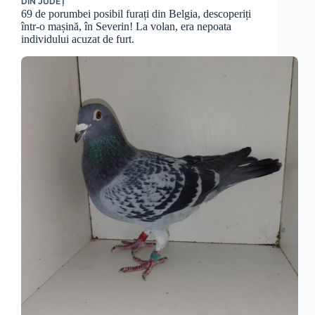
DIN JUDEȚ
69 de porumbei posibil furați din Belgia, descoperiți
într-o mașină, în Severin! La volan, era nepoata
individului acuzat de furt.