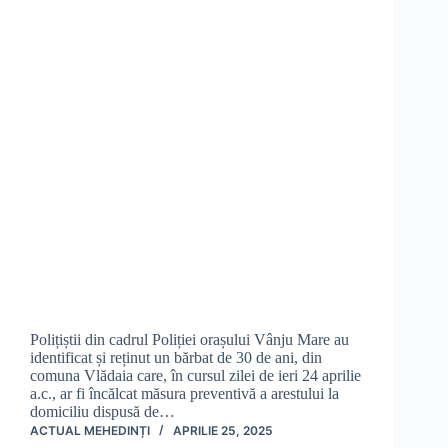
Polițiștii din cadrul Poliției orașului Vânju Mare au
identificat și reținut un bărbat de 30 de ani, din
comuna Vlădaia care, în cursul zilei de ieri 24 aprilie
a.c., ar fi încălcat măsura preventivă a arestului la
domiciliu dispusă de…
ACTUAL MEHEDINȚI
APRILIE 25, 2025