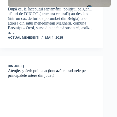
După ce, la începutul săptămânii, polițiștii belgieni,
alături de DIICOT (structura centrală) au descins
(într-un caz de furt de porumbei din Belgia) la o
adresă din satul mehedințean Magheru, comuna
Breznița – Ocol, surse din anchetă susțin că, astăzi,
o…
ACTUAL MEHEDINȚI
MAI 1, 2025
DIN JUDEȚ
Atenție, șoferi: poliția acționează cu radarele pe
principalele artere din județ!