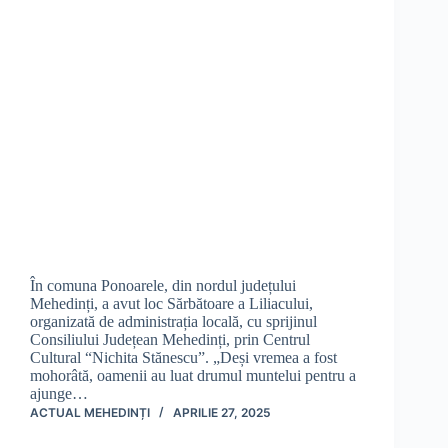
În comuna Ponoarele, din nordul județului
Mehedinți, a avut loc Sărbătoare a Liliacului,
organizată de administrația locală, cu sprijinul
Consiliului Județean Mehedinți, prin Centrul
Cultural “Nichita Stănescu”. „Deși vremea a fost
mohorâtă, oamenii au luat drumul muntelui pentru a
ajunge…
ACTUAL MEHEDINȚI
APRILIE 27, 2025