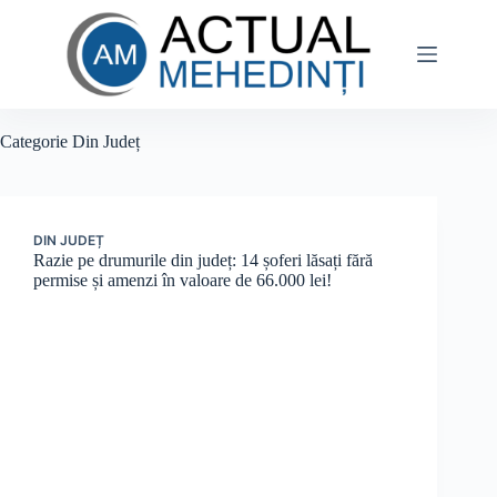
Sari
la
conținut
Categorie
Din Județ
DIN JUDEȚ
Razie pe drumurile din județ: 14 șoferi lăsați fără
permise și amenzi în valoare de 66.000 lei!