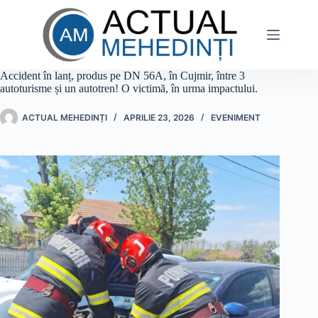
Sari
la
conținut
Accident în lanț, produs pe DN 56A, în Cujmir, între 3
autoturisme și un autotren! O victimă, în urma impactului.
ACTUAL MEHEDINȚI
APRILIE 23, 2026
EVENIMENT