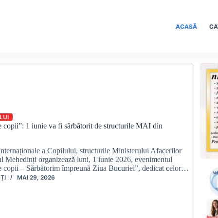
ACASĂ
CA
LUI
opii”: 1 iunie va fi sărbătorit de structurile MAI din
Internaționale a Copilului, structurile Ministerului Afacerilor
ul Mehedinți organizează luni, 1 iunie 2026, evenimentul
copii – Sărbătorim împreună Ziua Bucuriei”, dedicat celor…
ȚI
MAI 29, 2026