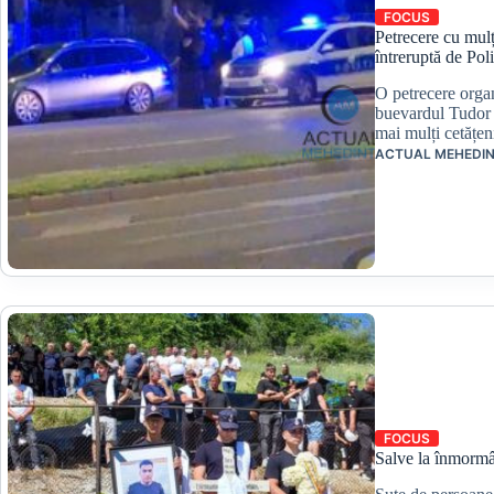
FOCUS
Petrecere cu mulț
întreruptă de Poli
O petrecere orga
buevardul Tudor V
mai mulți cetățe
ACTUAL MEHEDIN
FOCUS
Salve la înmormâ