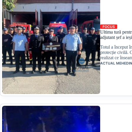
FOCUS
Ultima tură pent
adjutant șef a ieși
Totul a început în
protecție civilă.
realizat ce înse
ACTUAL MEHEDIN