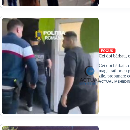
FOCUS
Cei doi bărbați, c
Cei doi bărbați, c
magistraților cu 
zile, propunere 
ACTUAL MEHEDIN