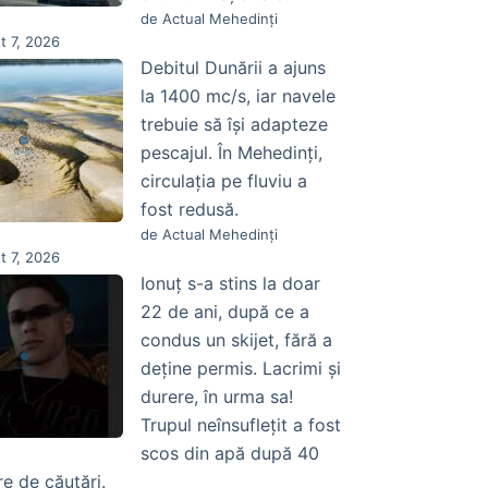
de Actual Mehedinți
t 7, 2026
Debitul Dunării a ajuns
la 1400 mc/s, iar navele
trebuie să își adapteze
pescajul. În Mehedinți,
circulația pe fluviu a
fost redusă.
de Actual Mehedinți
t 7, 2026
Ionuț s-a stins la doar
22 de ani, după ce a
condus un skijet, fără a
deține permis. Lacrimi și
durere, în urma sa!
Trupul neînsuflețit a fost
scos din apă după 40
re de căutări.