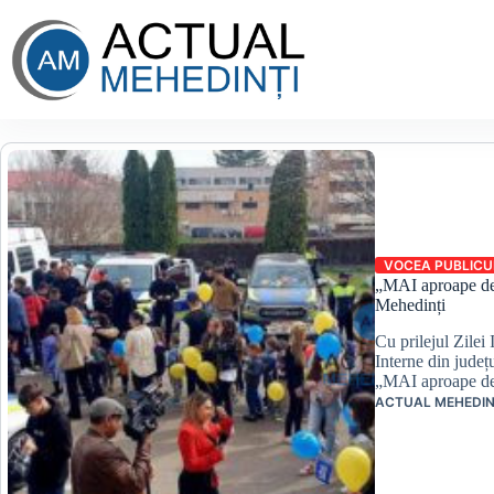
Sari
la
conținut
VOCEA PUBLICU
„MAI aproape de c
Mehedinți
Cu prilejul Zilei 
Interne din județ
„MAI aproape de 
ACTUAL MEHEDIN