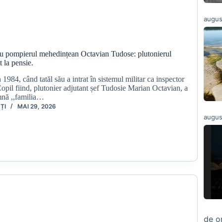
augus
ru pompierul mehedințean Octavian Tudose: plutonierul
t la pensie.
 1984, când tatăl său a intrat în sistemul militar ca inspector
 Copil fiind, plutonier adjutant șef Tudosie Marian Octavian, a
amnă ,,familia…
ȚI
MAI 29, 2026
augus
de o