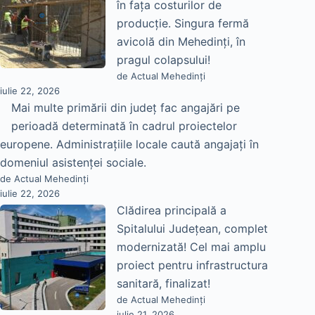
în fața costurilor de
producție. Singura fermă
avicolă din Mehedinți, în
pragul colapsului!
de Actual Mehedinți
iulie 22, 2026
Mai multe primării din județ fac angajări pe
perioadă determinată în cadrul proiectelor
europene. Administrațiile locale caută angajați în
domeniul asistenței sociale.
de Actual Mehedinți
iulie 22, 2026
Clădirea principală a
Spitalului Județean, complet
modernizată! Cel mai amplu
proiect pentru infrastructura
sanitară, finalizat!
de Actual Mehedinți
iulie 21, 2026