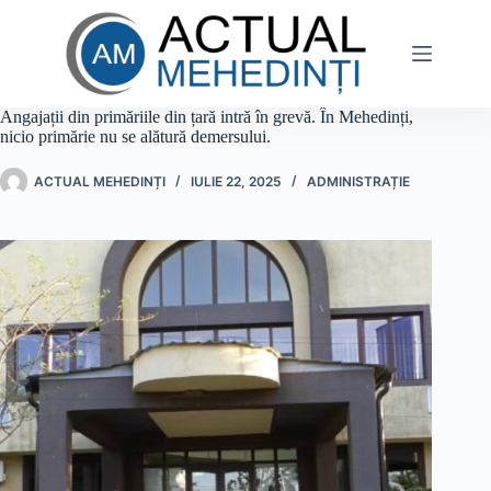
Sari
la
conținut
Angajații din primăriile din țară intră în grevă. În Mehedinți,
nicio primărie nu se alătură demersului.
ACTUAL MEHEDINȚI
IULIE 22, 2025
ADMINISTRAȚIE