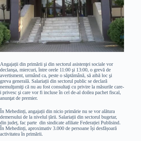
Angajații din primării şi din sectorul asistenţei sociale vor
declanşa, miercuri, între orele 11:00 şi 13:00, o grevă de
avertisment, urmând ca, peste o săptămână, să aibă loc şi
greva generală. Salariații din sectorul public se declară
nemulţumiţi că nu au fost consultaţi cu privire la măsurile care-
i privesc şi care vor fi incluse în cel de-al doilea pachet fiscal,
anunţat de premier.
În Mehedinți, angajații din nicio primărie nu se vor alătura
demersului de la nivelul țării. Salariații din sectorul bugetar,
din județ, fac parte din sindicate afiliate Federației Publisind.
În Mehedinți, aproximativ 3.000 de persoane își desfășoară
activitatea în primării.