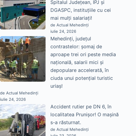
Spitalul Județean, IPJ și
DGASPC, instituțiile cu cei
mai mulți salariați!
de Actual Mehedinți
iulie 24, 2026
Mehedinți, județul
contrastelor: șomaj de
aproape trei ori peste media
națională, salarii mici și
depopulare accelerată, în
ciuda unui potențial turistic
uriaș!
de Actual Mehedinți
iulie 24, 2026
Accident rutier pe DN 6, în
localitatea Prunișor! O mașină
s-a răsturnat.
de Actual Mehedinți
iulie 23, 2026