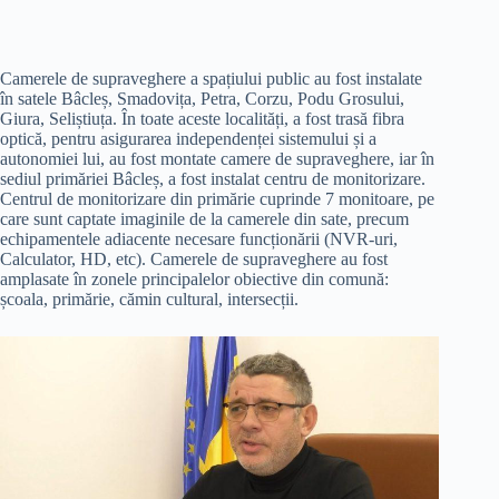
Camerele de supraveghere a spațiului public au fost instalate
în satele Bâcleș, Smadovița, Petra, Corzu, Podu Grosului,
Giura, Seliștiuța. În toate aceste localități, a fost trasă fibra
optică, pentru asigurarea independenței sistemului și a
autonomiei lui, au fost montate camere de supraveghere, iar în
sediul primăriei Bâcleș, a fost instalat centru de monitorizare.
Centrul de monitorizare din primărie cuprinde 7 monitoare, pe
care sunt captate imaginile de la camerele din sate, precum
echipamentele adiacente necesare funcționării (NVR-uri,
Calculator, HD, etc). Camerele de supraveghere au fost
amplasate în zonele principalelor obiective din comună:
școala, primărie, cămin cultural, intersecții.