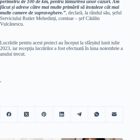
perimetru de 100 de km, pentru lămurirea unor cazuri. Am
făcut și adrese către mai multe primării să instaleze cât mai
multe camere de supraveghere.”
, declară, la rândul său, șeful
Serviciului Rutier Mehedinți, comisar – șef Cătălin
Vulcănescu.
Lucrările pentru acest proiect au început la sfârșitul lunii iulie
2023, iar recepția lucrărilor a fost efectuată în luna noiembrie a
anului trecut.
,