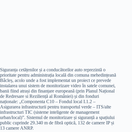
Siguranța cetățenilor și a conducătorilor auto reprezintă o
prioritate pentru administrația locală din comuna mehedințeană
Bâcleș, acolo unde a fost implementat un proiect ce prevede
instalarea unui sistem de monitorizare video în satele comunei,
banii fiind atrași din finanțare europeană (prin Planul Național
de Redresare si Reziliență al României) și din fonduri
naționale: „Componenta C10 – Fondul local I.1.2 –
Asigurarea infrastructurii pentru transportul verde – ITS/alte
infrastructuri TIC (sisteme inteligente de management
urban/local)”. Sistemul de monitorizare și siguranță a spațiului
public cuprinde 29.340 m de fibră optică, 132 de camere IP și
13 camere ANRP.