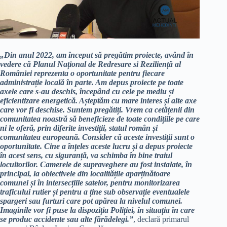
„Din anul 2022, am început să pregătim proiecte, având în
vedere că Planul Național de Redresare si Reziliență al
României reprezenta o oportunitate pentru fiecare
administrație locală în parte. Am depus proiecte pe toate
axele care s-au deschis, începând cu cele pe mediu și
eficientizare energetică. Așteptăm cu mare interes și alte axe
care vor fi deschise. Suntem pregătiți. Vrem ca cetățenii din
comunitatea noastră să beneficieze de toate condițiile pe care
ni le oferă, prin diferite investiții, statul român și
comunitatea europeană. Consider că aceste investiții sunt o
oportunitate. Cine a înțeles aceste lucru și a depus proiecte
în acest sens, cu siguranță, va schimba în bine traiul
locuitorilor. Camerele de supraveghere au fost instalate, în
principal, la obiectivele din localitățile aparținătoare
comunei și în intersecțiile satelor, pentru monitorizarea
traficului rutier și pentru a ține sub observație eventualele
spargeri sau furturi care pot apărea la nivelul comunei.
Imaginile vor fi puse la dispoziția Poliției, în situația în care
se produc accidente sau alte fărădelegi.”
, declară primarul