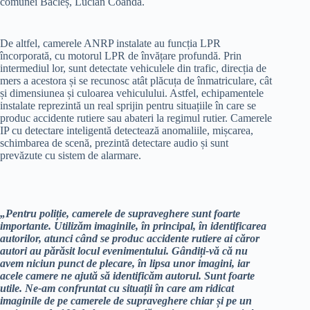
comunei Bâcleș, Lucian Coandă.
De altfel, camerele ANRP instalate au funcția LPR
încorporată, cu motorul LPR de învățare profundă. Prin
intermediul lor, sunt detectate vehiculele din trafic, direcția de
mers a acestora și se recunosc atât plăcuța de înmatriculare, cât
și dimensiunea și culoarea vehiculului. Astfel, echipamentele
instalate reprezintă un real sprijin pentru situațiile în care se
produc accidente rutiere sau abateri la regimul rutier. Camerele
IP cu detectare inteligentă detectează anomaliile, mișcarea,
schimbarea de scenă, prezintă detectare audio și sunt
prevăzute cu sistem de alarmare.
„Pentru poliție, camerele de supraveghere sunt foarte
importante. Utilizăm imaginile, în principal, în identificarea
autorilor, atunci când se produc accidente rutiere ai căror
autori au părăsit locul evenimentului. Gândiți-vă că nu
avem niciun punct de plecare, în lipsa unor imagini, iar
acele camere ne ajută să identificăm autorul. Sunt foarte
utile. Ne-am confruntat cu situații în care am ridicat
imaginile de pe camerele de supraveghere chiar și pe un