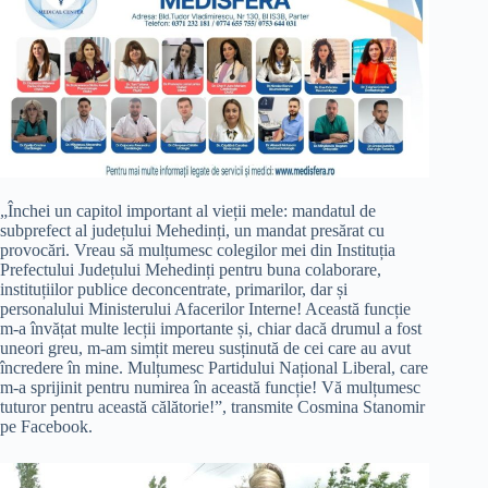
„Închei un capitol important al vieții mele: mandatul de
subprefect al județului Mehedinți, un mandat presărat cu
provocări. Vreau să mulțumesc colegilor mei din Instituția
Prefectului Județului Mehedinți pentru buna colaborare,
instituțiilor publice deconcentrate, primarilor, dar și
personalului Ministerului Afacerilor Interne! Această funcție
m-a învățat multe lecții importante și, chiar dacă drumul a fost
uneori greu, m-am simțit mereu susținută de cei care au avut
încredere în mine. Mulțumesc Partidului Național Liberal, care
m-a sprijinit pentru numirea în această funcție! Vă mulțumesc
tuturor pentru această călătorie!”, transmite Cosmina Stanomir
pe Facebook.