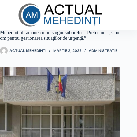
Sari
la
conținut
Mehedințiul rămâne cu un singur subprefect. Prefectura: „Caut
om pentru gestionarea situațiilor de urgență.”
ACTUAL MEHEDINȚI
MARTIE 2, 2025
ADMINISTRAȚIE