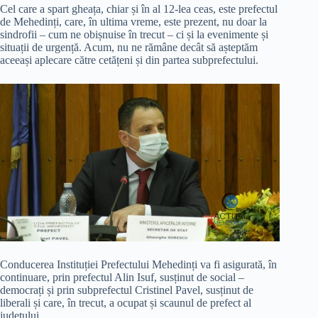
Cel care a spart gheața, chiar și în al 12-lea ceas, este prefectul
de Mehedinți, care, în ultima vreme, este prezent, nu doar la
sindrofii – cum ne obișnuise în trecut – ci și la evenimente și
situații de urgență. Acum, nu ne rămâne decât să așteptăm
aceeași aplecare către cetățeni și din partea subprefectului.
Conducerea Instituției Prefectului Mehedinți va fi asigurată, în
continuare, prin prefectul Alin Isuf, susținut de social –
democrați și prin subprefectul Cristinel Pavel, susținut de
liberali și care, în trecut, a ocupat și scaunul de prefect al
județului.