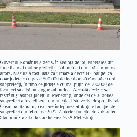
Guvernul României a decis, în ședința de joi, eliberarea din
funcții a mai multor prefecți și subprefecți din țară și numirea
altora. Măsura a fost luată ca urmare a deciziei Coaliției ca
doar județele cu peste 500.000 de locuitori să rămână cu doi
subprefecți, în timp ce județele cu mai puțin de 500.000 de
locuitori să aibă un singur subprefect. Această decizie s-a
răsfrânt și asupra județului Mehedinți, unde cel de-al doilea
subprefect a fost eliberat din funcție. Este vorba despre liberala
Cosmina Stanomir, cea care îndeplinea atribuțiile funcției de
subprefect din februarie 2022. Anterior funcției de subprefect,
Stanomir s-a aflat la conducerea SGA Mehedinți.