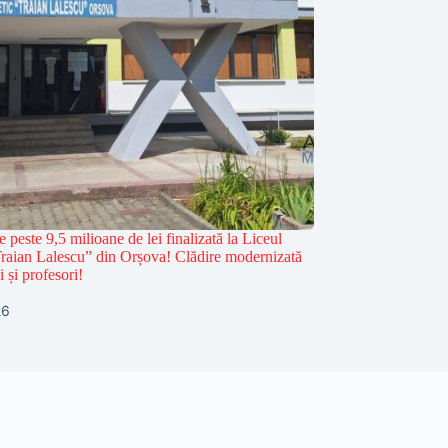
de peste 9,5 milioane de lei finalizată la Liceul
Traian Lalescu” din Orșova! Clădire modernizată
i și profesori!
26