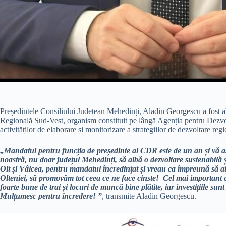
Președintele Consiliului Județean Mehedinți, Aladin Georgescu a fost al
Regională Sud-Vest, organism constituit pe lângă Agenția pentru Dezvo
activităților de elaborare și monitorizare a strategiilor de dezvoltare regi
„Mandatul pentru funcția de președinte al CDR este de un an și vă as
noastră, nu doar județul Mehedinți, să aibă o dezvoltare sustenabilă ș
Olt și Vâlcea, pentru mandatul încredințat și vreau ca împreună să a
Olteniei, să promovăm tot ceea ce ne face cinste! Cel mai important es
foarte bune de trai și locuri de muncă bine plătite, iar investițiile su
Mulțumesc pentru încredere! ”
, transmite Aladin Georgescu.