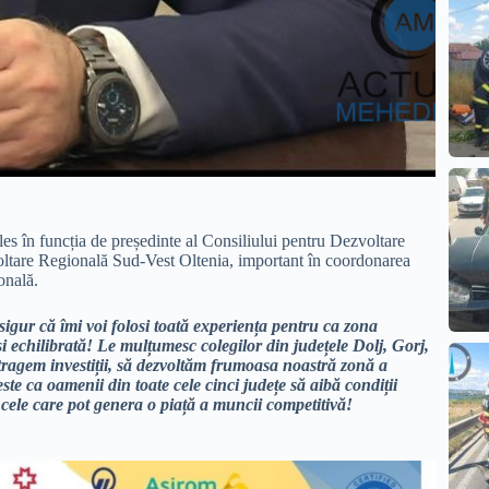
es în funcția de președinte al Consiliului pentru Dezvoltare
ltare Regională Sud-Vest Oltenia, important în coordonarea
onală.
igur că îmi voi folosi toată experiența pentru ca zona
i echilibrată! Le mulțumesc colegilor din județele Dolj, Gorj,
tragem investiții, să dezvoltăm frumoasa noastră zonă a
te ca oamenii din toate cele cinci județe să aibă condiții
nt cele care pot genera o piață a muncii competitivă!