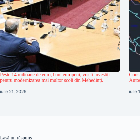
Peste 14 milioane de euro, bani europeni, vor fi investiți
Consi
pentru modernizarea mai multor școli din Mehedinți.
Autos
iulie 21, 2026
iulie
Lasă un răspuns