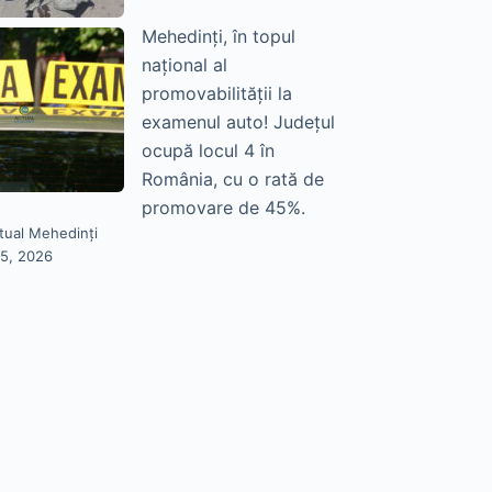
Mehedinți, în topul
național al
promovabilității la
examenul auto! Județul
ocupă locul 4 în
România, cu o rată de
promovare de 45%.
tual Mehedinți
25, 2026