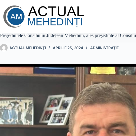
Sari
la
conținut
Președintele Consiliului Județean Mehedinți, ales președinte al Consil
ACTUAL MEHEDINȚI
APRILIE 25, 2024
ADMINISTRAȚIE