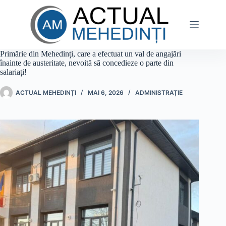
Sari
la
conținut
Primărie din Mehedinți, care a efectuat un val de angajări
înainte de austeritate, nevoită să concedieze o parte din
salariați!
ACTUAL MEHEDINȚI
MAI 6, 2026
ADMINISTRAȚIE