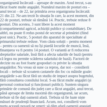
organigramă încărcată – aproape de maxim. Anul trecut, s-au
făcut foarte multe angajări. Numărul maxim de posturi era –
anul trecut – de 22, iar primăria avea organigrama încărcată:
21 din 22. Ne-am trezit în situația în care, la acest moment, din
22 de posturi, trebuie să rămână 14. Practic, trebuie reduse 8
posturi. Din acestea, 3 sunt libere la acest moment
(compartimentul agricol, achiziții publice și contabilitate). De
altfel, nu poate fi redus postul de secretar al primăriei (fiind
post unic). Practic, 5 posturi din aparatul de specialitate al
primarului trebuie reduse. Vom căuta soluții – pentru moment
– pentru ca oamenii să nu își piardă locurile de muncă, însă,
finanțarea va fi pentru 14 posturi. O variantă ar fi reducerea
drepturilor salariale, însă fără a afecta salariile de bază (pentru
că legea nu permite scăderea salariului de bază). Factorii de
decizie nu au fost foarte gospodari cu privire la situația
angajărilor. Nu vreau să sune ca reproș, dar noi – consilierii
locali – trebuie să scoatem castanele din foc cu mâinile goale:
angajările s-au făcut fără un studiu de impact asupra bugetului,
fără consultarea consilului local. S-au făcut multe angajări (și
personal contractual și funcționari publici). Suntem singura
primărie de comună din județ care a făcut angajări, anul trecut,
până aproape de limita maximă din organigramă, iar acum,
trebuie să fie dați oamenii afară. Trebuia să fie luate niște
măsuri de prudență financiară. Acum, noi, consilierii vom
purta această povară pe umeri: să dăm afară oamenii angajați