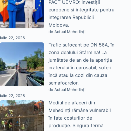
PACT UEMRO: investiții
europene și integritate pentru
integrarea Republicii
Moldova.
de Actual Mehedinți
iulie 22, 2026
Trafic sufocant pe DN 56A, în
zona dealului Stârmina! La
jumătate de an de la apariția
craterului în carosabil, șoferii
încă stau la cozi din cauza
semafoarelor.
de Actual Mehedinți
iulie 22, 2026
Mediul de afaceri din
Mehedinți rămâne vulnerabil
în fața costurilor de
producție. Singura fermă