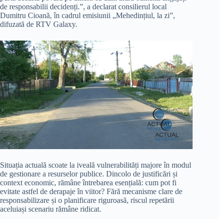
de responsabilii decidenți.”, a declarat consilierul local
Dumitru Cioană, în cadrul emisiunii „Mehedințiul, la zi”,
difuzată de RTV Galaxy.
Situația actuală scoate la iveală vulnerabilități majore în modul
de gestionare a resurselor publice. Dincolo de justificări și
context economic, rămâne întrebarea esențială: cum pot fi
evitate astfel de derapaje în viitor? Fără mecanisme clare de
responsabilizare și o planificare riguroasă, riscul repetării
aceluiași scenariu rămâne ridicat.