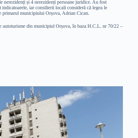
 nerezidenți și 4 nerezidenți persoane juridice. Au fost
 indicatoarele, iar consilierii locali consideră că legea le
e primarul municipiului Orșova, Adrian Cican.
 de autoturisme din municipiul Orșova, în baza H.C.L. nr 70/22 –