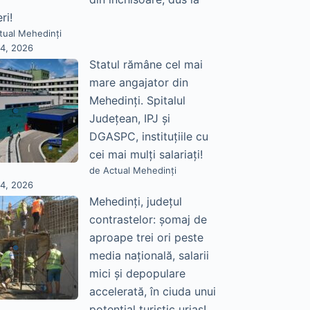
ri!
tual Mehedinți
24, 2026
Statul rămâne cel mai
mare angajator din
Mehedinți. Spitalul
Județean, IPJ și
DGASPC, instituțiile cu
cei mai mulți salariați!
de Actual Mehedinți
24, 2026
Mehedinți, județul
contrastelor: șomaj de
aproape trei ori peste
media națională, salarii
mici și depopulare
accelerată, în ciuda unui
potențial turistic uriaș!