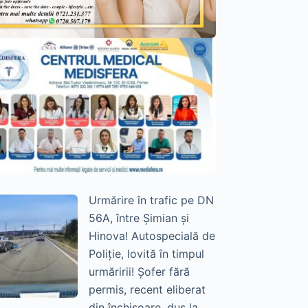
Urmărire în trafic pe DN
56A, între Șimian și
Hinova! Autospecială de
Poliție, lovită în timpul
urmăririi! Șofer fără
permis, recent eliberat
din închisoare, dus la