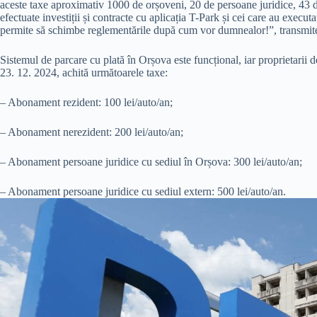
aceste taxe aproximativ 1000 de orșoveni, 20 de persoane juridice, 43 de
efectuate investiții și contracte cu aplicația T-Park și cei care au executat
permite să schimbe reglementările după cum vor dumnealor!”, transmit
Sistemul de parcare cu plată în Orșova este funcțional, iar proprietarii
23. 12. 2024, achită următoarele taxe:
– Abonament rezident: 100 lei/auto/an;
– Abonament nerezident: 200 lei/auto/an;
– Abonament persoane juridice cu sediul în Orșova: 300 lei/auto/an;
– Abonament persoane juridice cu sediul extern: 500 lei/auto/an.