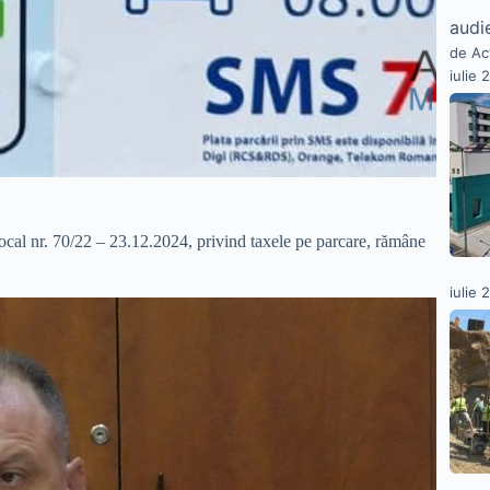
audie
de Ac
iulie 
ocal nr. 70/22 – 23.12.2024, privind taxele pe parcare, rămâne
iulie 