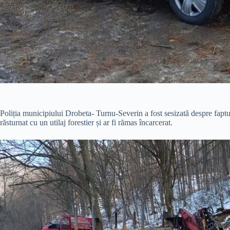
Poliția municipiului Drobeta- Turnu-Severin a fost sesizată despre faptul c
răsturnat cu un utilaj forestier și ar fi rămas încarcerat.