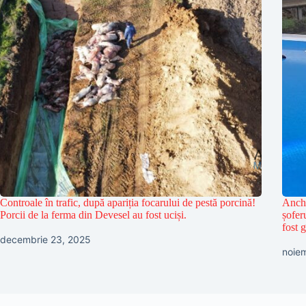
Controale în trafic, după apariția focarului de pestă porcină!
Anche
Porcii de la ferma din Devesel au fost uciși.
șofer
fost g
decembrie 23, 2025
noiem