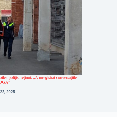
ilea polițist reținut: „A înregistrat conversațiile
e DGA”
 22, 2025