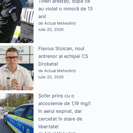
Tineri arestați, după ce
au violat o minoră de 13
ani!
de Actual Mehedinți
iulie 20, 2026
Flavius Stoican, noul
antrenor al echipei CS
Drobeta!
de Actual Mehedinți
iulie 20, 2026
Șofer prins cu o
alcoolemie de 1,19 mg/l
în aerul expirat, dar
cercetat în stare de
libertate!