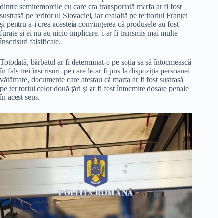
dintre semiremorcile cu care era transportată marfa ar fi fost
sustrasă pe teritoriul Slovaciei, iar cealaltă pe teritoriul Franței
și pentru a-i crea acesteia convingerea că produsele au fost
furate și ei nu au nicio implicare, i-ar fi transmis mai multe
înscrisuri falsificate.
Totodată, bărbatul ar fi determinat-o pe soția sa să întocmească
în fals trei înscrisuri, pe care le-ar fi pus la dispoziția persoanei
vătămate, documente care atestau că marfa ar fi fost sustrasă
pe teritoriul celor două țări și ar fi fost întocmite dosare penale
în acest sens.