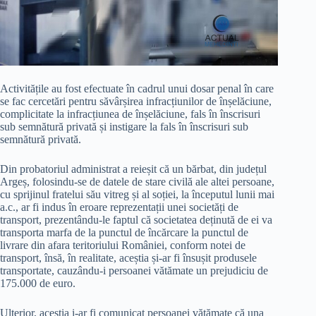
Activitățile au fost efectuate în cadrul unui dosar penal în care
se fac cercetări pentru săvârșirea infracțiunilor de înșelăciune,
complicitate la infracțiunea de înșelăciune, fals în înscrisuri
sub semnătură privată și instigare la fals în înscrisuri sub
semnătură privată.
Din probatoriul administrat a reieșit că un bărbat, din județul
Argeș, folosindu-se de datele de stare civilă ale altei persoane,
cu sprijinul fratelui său vitreg și al soției, la începutul lunii mai
a.c., ar fi indus în eroare reprezentații unei societăți de
transport, prezentându-le faptul că societatea deținută de ei va
transporta marfa de la punctul de încărcare la punctul de
livrare din afara teritoriului României, conform notei de
transport, însă, în realitate, aceștia și-ar fi însușit produsele
transportate, cauzându-i persoanei vătămate un prejudiciu de
175.000 de euro.
Ulterior, aceștia i-ar fi comunicat persoanei vătămate că una