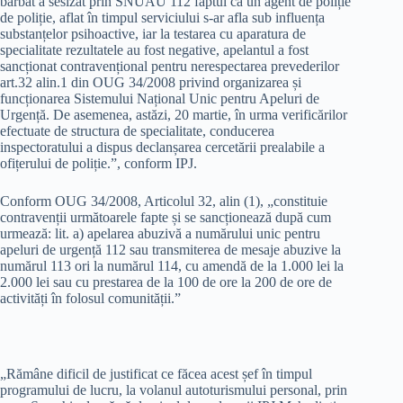
bărbat a sesizat prin SNUAU 112 faptul că un agent de poliție
de poliție, aflat în timpul serviciului s-ar afla sub influența
substanțelor psihoactive, iar la testarea cu aparatura de
specialitate rezultatele au fost negative, apelantul a fost
sancționat contravențional pentru nerespectarea prevederilor
art.32 alin.1 din OUG 34/2008 privind organizarea și
funcționarea Sistemului Național Unic pentru Apeluri de
Urgență. De asemenea, astăzi, 20 martie, în urma verificărilor
efectuate de structura de specialitate, conducerea
inspectoratului a dispus declanșarea cercetării prealabile a
ofițerului de poliție.”, conform IPJ.
Conform OUG 34/2008, Articolul 32, alin (1), „constituie
contravenții următoarele fapte și se sancționează după cum
urmează: lit. a) apelarea abuzivă a numărului unic pentru
apeluri de urgență 112 sau transmiterea de mesaje abuzive la
numărul 113 ori la numărul 114, cu amendă de la 1.000 lei la
2.000 lei sau cu prestarea de la 100 de ore la 200 de ore de
activități în folosul comunității.”
„Rămâne dificil de justificat ce făcea acest șef în timpul
programului de lucru, la volanul autoturismului personal, prin