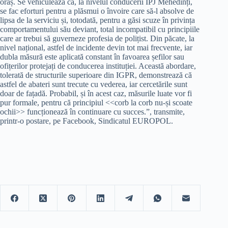
oraș. Se vehiculează că, la nivelul conducerii IPJ Mehedinți,
se fac eforturi pentru a plăsmui o învoire care să-l absolve de
lipsa de la serviciu și, totodată, pentru a găsi scuze în privința
comportamentului său deviant, total incompatibil cu principiile
care ar trebui să guverneze profesia de polițist. Din păcate, la
nivel național, astfel de incidente devin tot mai frecvente, iar
dubla măsură este aplicată constant în favoarea șefilor sau
ofițerilor protejați de conducerea instituției. Această abordare,
tolerată de structurile superioare din IGPR, demonstrează că
astfel de abateri sunt trecute cu vederea, iar cercetările sunt
doar de fațadă. Probabil, și în acest caz, măsurile luate vor fi
pur formale, pentru că principiul <<corb la corb nu-și scoate
ochii>> funcționează în continuare cu succes.”, transmite,
printr-o postare, pe Facebook, Sindicatul EUROPOL.