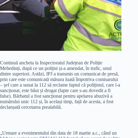
Continuă ancheta la Inspectoratul Județean de Poliție
Mehedinți, după ce un polițist și-a amendat, în trafic, unul
dintre superiori. Astăzi, IPJ a transmis un comunicat de presă,
prin care este comunicată măsura luată împotriva comisarului
– șef care a sunat la 112 să reclame faptul că polițistul, care l-a
sancționat, este băut și drogat (fapte care s-au dovedit a fi
false). Bărbatul a fost sancționat pentru apelarea abuzivă a
numărului unic 112 și, în același timp, față de acesta, a fost
declanșată cercetarea prealabilă.
„Urmare a evenimentului din data de 18 martie a.c., când un