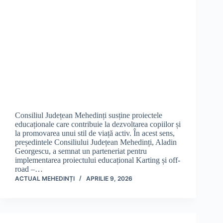
Consiliul Județean Mehedinți susține proiectele
educaționale care contribuie la dezvoltarea copiilor și
la promovarea unui stil de viață activ. În acest sens,
președintele Consiliului Județean Mehedinți, Aladin
Georgescu, a semnat un parteneriat pentru
implementarea proiectului educațional Karting și off-
road –…
ACTUAL MEHEDINȚI
APRILIE 9, 2026