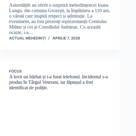
Autoritățile au oferit o surpriză mehedințencei Ioana
Lungu, din comuna Grozești, la împlinirea a 110 ani,
o vârstă care inspiră respect și admirație. La
eveniment, au fost prezenți reprezentanții Centrului
Militar și cei ai Consiliului Județean. Cu această
ocazie, i-a…
ACTUAL MEHEDINȚI
APRILIE 7, 2026
FOCUS
A lovit un bărbat și i-a furat telefonul. Incidentul s-a
produs în Târgul Veterani, iar făptașul a fost
identificat de poliție.