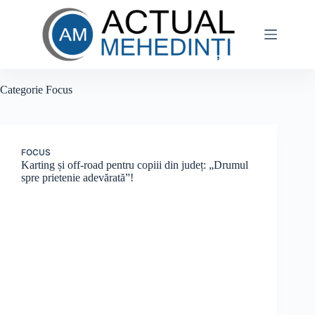
Sari
la
conținut
Categorie
Focus
FOCUS
Karting și off-road pentru copiii din județ: „Drumul
spre prietenie adevărată”!