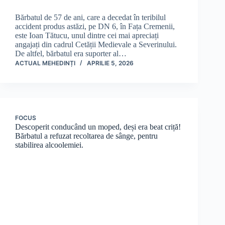
Bărbatul de 57 de ani, care a decedat în teribilul
accident produs astăzi, pe DN 6, în Fața Cremenii,
este Ioan Tătucu, unul dintre cei mai apreciați
angajați din cadrul Cetății Medievale a Severinului.
De altfel, bărbatul era suporter al…
ACTUAL MEHEDINȚI
APRILIE 5, 2026
FOCUS
Descoperit conducând un moped, deși era beat criță!
Bărbatul a refuzat recoltarea de sânge, pentru
stabilirea alcoolemiei.