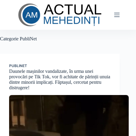
Sari
la
conținut
Categorie
PubliNet
PUBLINET
Daunele mașinilor vandalizate, în urma unei
provocări pe Tik Tok, vor fi achitate de părinții unuia
dintre minorii implicați. Făptașul, cercetat pentru
distrugere!