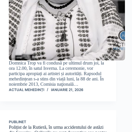
Domnica Trop va fi condusă pe ultimul drum joi, la
ora 12.00, în satul Isverna. La ceremonie, vor
participa apropiați ai artistei și autorități. Rapsodul
mehedințean s-a stins din viață luni, la 88 de ani. În
noiembrie 2013, Comisia naţională…
ACTUAL MEHEDINȚI
IANUARIE 21, 2026
PUBLINET
Polițist de la Rutieră, în urma accidentului de astăzi