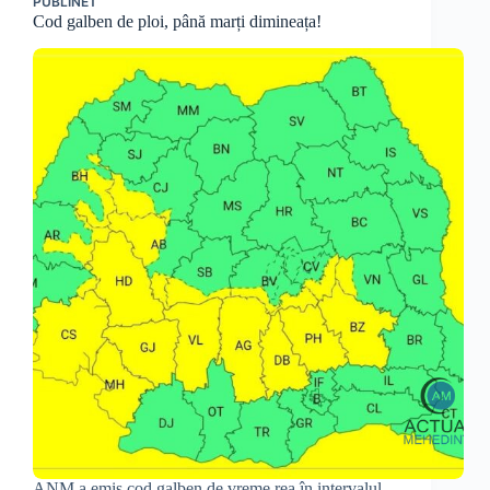
PUBLINET
Cod galben de ploi, până marți dimineața!
ANM a emis cod galben de vreme rea în intervalul