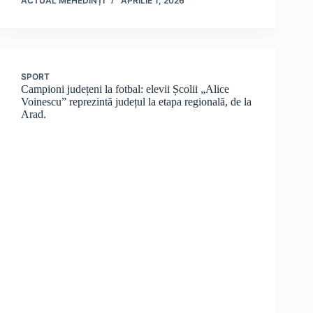
ACTUAL MEHEDINȚI
APRILIE 1, 2026
SPORT
Campioni județeni la fotbal: elevii Școlii „Alice
Voinescu” reprezintă județul la etapa regională, de la
Arad.