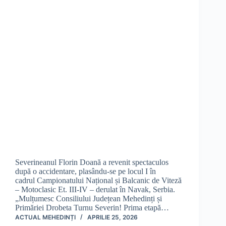
Severineanul Florin Doană a revenit spectaculos
după o accidentare, plasându-se pe locul I în
cadrul Campionatului Național și Balcanic de Viteză
– Motoclasic Et. III-IV – derulat în Navak, Serbia.
„Mulțumesc Consiliului Județean Mehedinți și
Primăriei Drobeta Turnu Severin! Prima etapă…
ACTUAL MEHEDINȚI
APRILIE 25, 2026