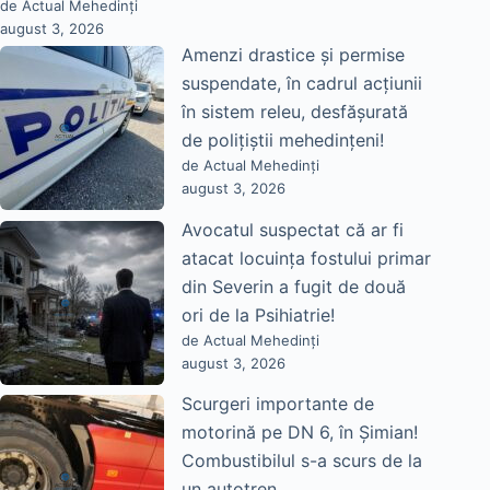
de Actual Mehedinți
august 3, 2026
Amenzi drastice și permise
suspendate, în cadrul acțiunii
în sistem releu, desfășurată
de polițiștii mehedințeni!
de Actual Mehedinți
august 3, 2026
Avocatul suspectat că ar fi
atacat locuința fostului primar
din Severin a fugit de două
ori de la Psihiatrie!
de Actual Mehedinți
august 3, 2026
Scurgeri importante de
motorină pe DN 6, în Șimian!
Combustibilul s-a scurs de la
un autotren.