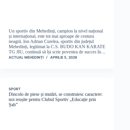
Un sportiv din Mehedinți, campion la nivel național
și internațional, este tot mai aproape de centura
neagră. Ion Adrian Curelea, sportiv din județul
Mehedinți, legitimat la C.S. BUDO KAN KARATE
TG JIU, continuă să își scrie povestea de succes în…
ACTUAL MEHEDINȚI
APRILIE 5, 2026
SPORT
Dincolo de piese și mutări, se construiesc caractere:
noi reușite pentru Clubul Sportiv „Educație prin
Șah”