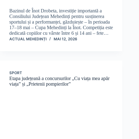
Bazinul de Înot Drobeta, investiție importantă a
Consiliului Județean Mehedinți pentru susținerea
sportului și a performanței, găzduiește – în perioada
17–18 mai – Cupa Mehedinți la Înot. Competiția este
dedicată copiilor cu vârste între 6 și 14 ani – fete…
ACTUAL MEHEDINȚI
MAI 12, 2026
SPORT
Etapa județeană a concursurilor „Cu viața mea apăr
viața” și „Prietenii pompierilor”