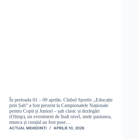
În perioada 01 – 09 aprilie, Clubul Sportiv „Educație
prin Șah” a fost prezent la Campionatele Naționale
pentru Copii și Juniori – șah clasic și dezlegări
(Olimp), un eveniment de înalt nivel, unde pasiunea,
munca și curajul au fost puse…
ACTUAL MEHEDINȚI
APRILIE 10, 2026