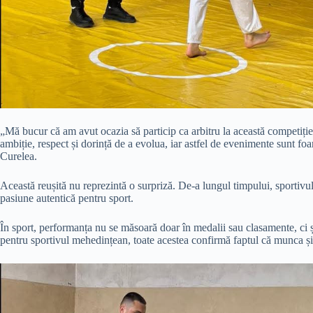
„Mă bucur că am avut ocazia să particip ca arbitru la această competiți
ambiție, respect și dorință de a evolua, iar astfel de evenimente sunt fo
Curelea.
Această reușită nu reprezintă o surpriză. De-a lungul timpului, sportivul
pasiune autentică pentru sport.
În sport, performanța nu se măsoară doar în medalii sau clasamente, ci și 
pentru sportivul mehedințean, toate acestea confirmă faptul că munca ș