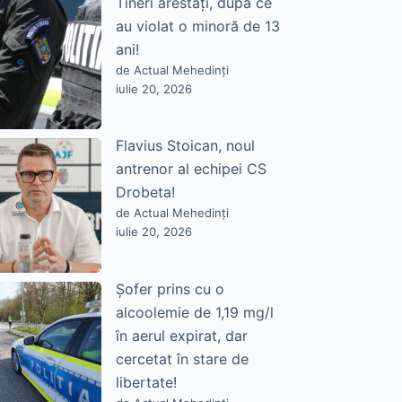
Tineri arestați, după ce
au violat o minoră de 13
ani!
de Actual Mehedinți
iulie 20, 2026
Flavius Stoican, noul
antrenor al echipei CS
Drobeta!
de Actual Mehedinți
iulie 20, 2026
Șofer prins cu o
alcoolemie de 1,19 mg/l
în aerul expirat, dar
cercetat în stare de
libertate!