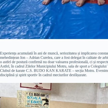
Experiența acumulată în ani de muncă, seriozitatea și implicarea constantă
mehedințean Ion – Adrian Curelea, care a fost delegat în calitate de arbit
o astfel de postură confirmă nu doar valoarea profesională, ci și respect
Astfel, în cadrul Zilelor Municipiului Motru, sala de sport a Colegiului
Clubul de karate C.S. BUDO KAN KARATE – secția Motru. Evenimentul a
disciplină și spirit sportiv în cadrul meciurilor desfășurate.