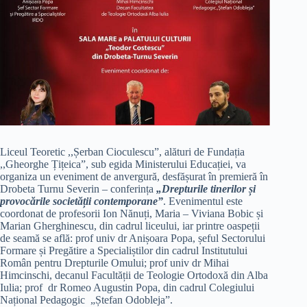
Liceul Teoretic ,,Șerban Cioculescu”, alături de Fundația
,,Gheorghe Țițeica”, sub egida Ministerului Educației, va
organiza un eveniment de anvergură, desfășurat în premieră în
Drobeta Turnu Severin – conferința
„Drepturile tinerilor și
provocările societății contemporane”
. Evenimentul este
coordonat de profesorii Ion Nănuți, Maria – Viviana Bobic și
Marian Gherghinescu, din cadrul liceului, iar printre oaspeții
de seamă se află: prof univ dr Anișoara Popa, șeful Sectorului
Formare și Pregătire a Specialiștilor din cadrul Institutului
Român pentru Drepturile Omului; prof univ dr Mihai
Himcinschi, decanul Facultății de Teologie Ortodoxă din Alba
Iulia; prof dr Romeo Augustin Popa, din cadrul Colegiului
Național Pedagogic „Ștefan Odobleja”.