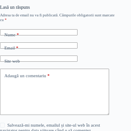
Lasă un răspuns
Adresa ta de email nu va fi publicată.
Câmpurile obligatorii sunt marcate
cu
*
Nume
*
Email
*
Site web
Adaugă un comentariu
*
Salvează-mi numele, emailul și site-ul web în acest
navigator pentru data viitoare când o să comentez.