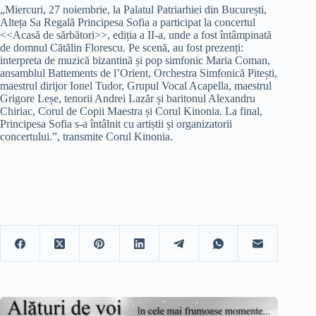
„Miercuri, 27 noiembrie, la Palatul Patriarhiei din București,
Alteța Sa Regală Principesa Sofia a participat la concertul
<<Acasă de sărbători>>, ediția a II-a, unde a fost întâmpinată
de domnul Cătălin Florescu. Pe scenă, au fost prezenți:
interpreta de muzică bizantină și pop simfonic Maria Coman,
ansamblul Battements de l’Orient, Orchestra Simfonică Pitești,
maestrul dirijor Ionel Tudor, Grupul Vocal Acapella, maestrul
Grigore Leșe, tenorii Andrei Lazăr și baritonul Alexandru
Chiriac, Corul de Copii Maestra și Corul Kinonia. La final,
Principesa Sofia s-a întâlnit cu artiștii și organizatorii
concertului.”, transmite Corul Kinonia.