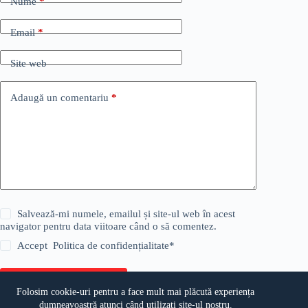
Nume
*
Email
*
Site web
Adaugă un comentariu
*
Salvează-mi numele, emailul și site-ul web în acest
navigator pentru data viitoare când o să comentez.
Accept
Politica de confidențialitate
*
Publică comentariul
Folosim cookie-uri pentru a face mult mai plăcută experiența
dumneavoastră atunci când utilizați site-ul nostru.