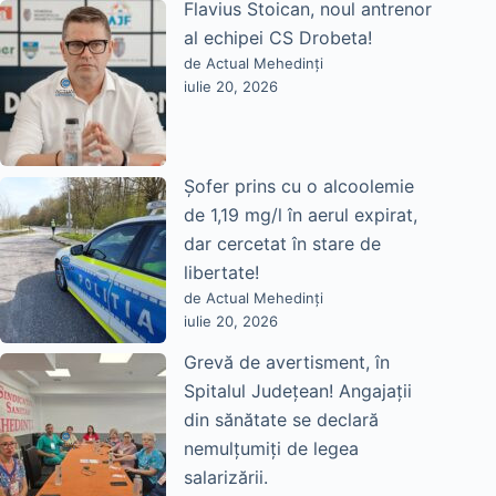
Flavius Stoican, noul antrenor
al echipei CS Drobeta!
de Actual Mehedinți
iulie 20, 2026
Șofer prins cu o alcoolemie
de 1,19 mg/l în aerul expirat,
dar cercetat în stare de
libertate!
de Actual Mehedinți
iulie 20, 2026
Grevă de avertisment, în
Spitalul Județean! Angajații
din sănătate se declară
nemulțumiți de legea
salarizării.