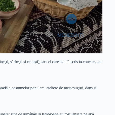
ești, sârbești și cehești), iar cei care s-au înscris în concurs, au
paradă a costumelor populare, ateliere de meșteșuguri, dans și
Dunăre: sute de lumânări și lampioane au fost lansate pe apă.