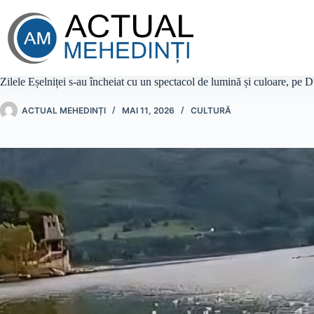
Sari
la
conținut
Zilele Eșelniței s-au încheiat cu un spectacol de lumină și culoare, pe 
ACTUAL MEHEDINȚI
MAI 11, 2026
CULTURĂ