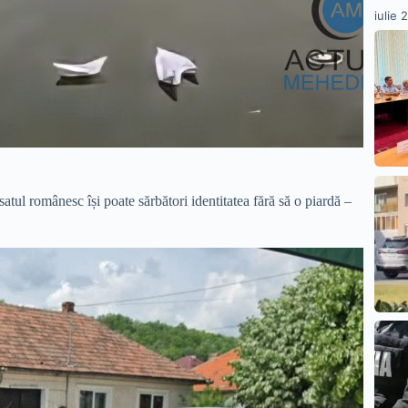
iulie 
atul românesc își poate sărbători identitatea fără să o piardă –