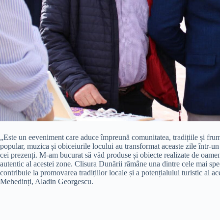
„Este un eeveniment care aduce împreună comunitatea, tradițiile și frum
popular, muzica și obiceiurile locului au transformat aceaste zile într-
cei prezenți. M-am bucurat să văd produse și obiecte realizate de oameni ta
autentic al acestei zone. Clisura Dunării rămâne una dintre cele mai sp
contribuie la promovarea tradițiilor locale și a potențialului turistic al 
Mehedinți, Aladin Georgescu.