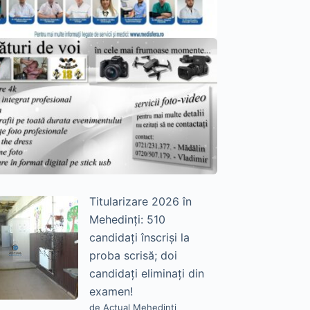
Titularizare 2026 în
Mehedinți: 510
candidați înscriși la
proba scrisă; doi
candidați eliminați din
examen!
de Actual Mehedinți