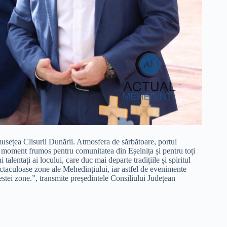
usețea Clisurii Dunării. Atmosfera de sărbătoare, portul
un moment frumos pentru comunitatea din Eșelnița și pentru toți
lentați ai locului, care duc mai departe tradițiile și spiritul
ectaculoase zone ale Mehedințiului, iar astfel de evenimente
acestei zone.”, transmite președintele Consiliului Județean