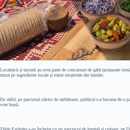
Localnicii și turoștii au avut parte de concursuri de gătit (preparate român
mizat pe ingrediente locale și rețete moștenite din familie.
De altfel, pe parcursul zilelor de sărbătoare, publicul s-a bucurat de o 
voie bună.
Zilele Eșelniței s-au încheiat cu un spectacol de lumină și culoare, pe 