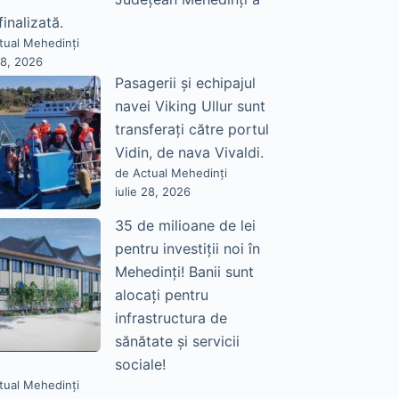
finalizată.
tual Mehedinți
28, 2026
Pasagerii și echipajul
navei Viking Ullur sunt
transferați către portul
Vidin, de nava Vivaldi.
de Actual Mehedinți
iulie 28, 2026
35 de milioane de lei
pentru investiții noi în
Mehedinți! Banii sunt
alocați pentru
infrastructura de
sănătate și servicii
sociale!
tual Mehedinți