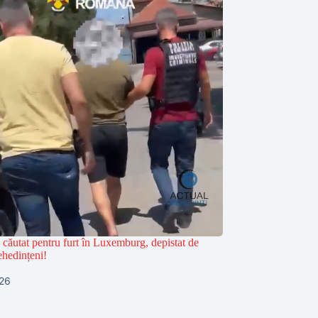
 căutat pentru furt în Luxemburg, depistat de
mehedințeni!
026