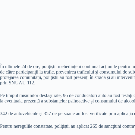
În ultimele 24 de ore, polițiștii mehedințeni continuat acțiunile pentru men
de către participanții la trafic, prevenirea traficului și consumului de su
protejarea comunității, polițiștii au fost prezenți în stradă și au interven
prin SNUAU 112.
Pe timpul misiunilor desfășurate, 96 de conducători auto au fost testați cu
la eventuala prezență a substanțelor psihoactive și consumului de alcool
342 de autovehicule și 357 de persoane au fost verificate prin aplicația
Pentru neregulile constatate, polițiștii au aplicat 265 de sancţiuni contr