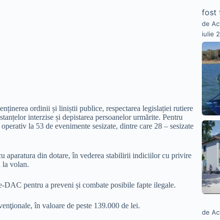
fost 
de Ac
iulie 
ținerea ordinii și liniștii publice, respectarea legislației rutiere
bstanțelor interzise și depistarea persoanelor urmărite. Pentru
it operativ la 53 de evenimente sesizate, dintre care 28 – sesizate
 aparatura din dotare, în vederea stabilirii indiciilor cu privire
 la volan.
 e-DAC pentru a preveni și combate posibile fapte ilegale.
avenţionale, în valoare de peste 139.000 de lei.
de Ac