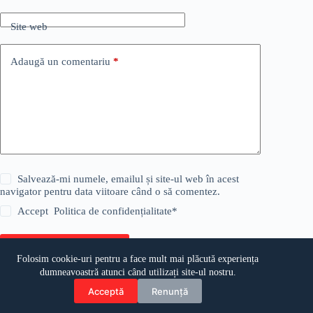
Site web
Adaugă un comentariu
*
Salvează-mi numele, emailul și site-ul web în acest
navigator pentru data viitoare când o să comentez.
Accept
Politica de confidențialitate
*
Publică comentariul
Folosim cookie-uri pentru a face mult mai plăcută experiența
dumneavoastră atunci când utilizați site-ul nostru.
Acceptă
Renunță
© Copyright 2026 actualmehedinti.ro