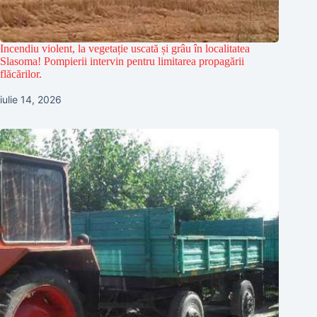
Incendiu violent, la vegetație uscată și grâu în localitatea
Slasoma! Pompierii intervin pentru limitarea propagării
flăcărilor.
iulie 14, 2026