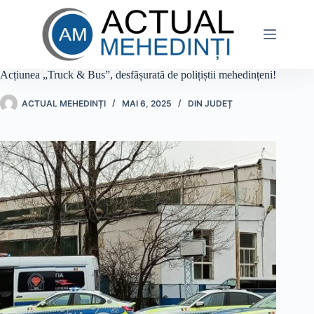
Sari
la
conținut
Acțiunea „Truck & Bus”, desfășurată de polițiștii mehedințeni!
ACTUAL MEHEDINȚI
MAI 6, 2025
DIN JUDEȚ