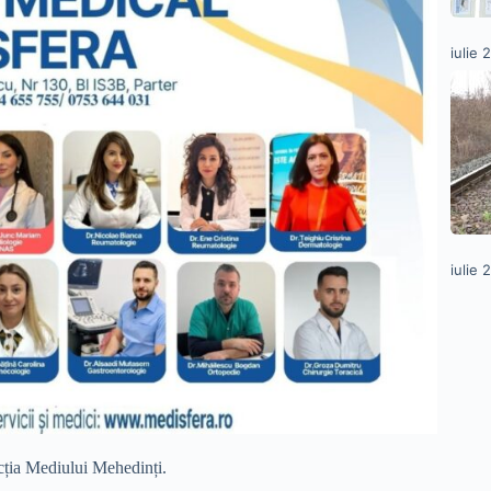
iulie 
iulie 
ecția Mediului Mehedinți.