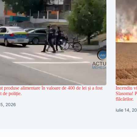
at produse alimentare în valoare de 400 de lei și a fost
Incendiu vi
t de poliție.
Slasoma! Po
flăcărilor.
 15, 2026
iulie 14, 2