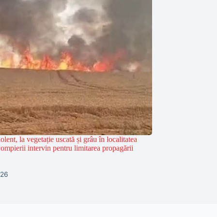
olent, la vegetație uscată și grâu în localitatea
mpierii intervin pentru limitarea propagării
026