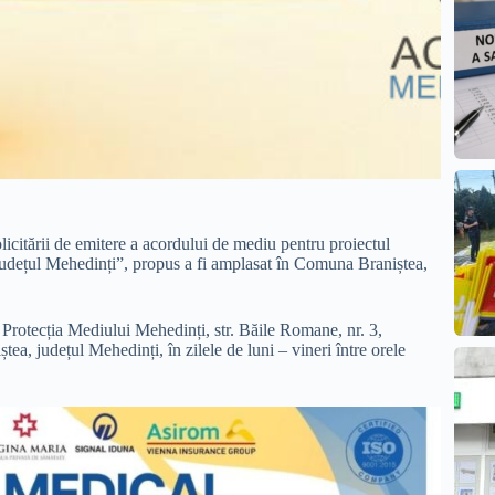
ării de emitere a acordului de mediu pentru proiectul
județul Mehedinți”, propus a fi amplasat în Comuna Braniștea,
u Protecția Mediului Mehedinți, str. Băile Romane, nr. 3,
ea, județul Mehedinți, în zilele de luni – vineri între orele