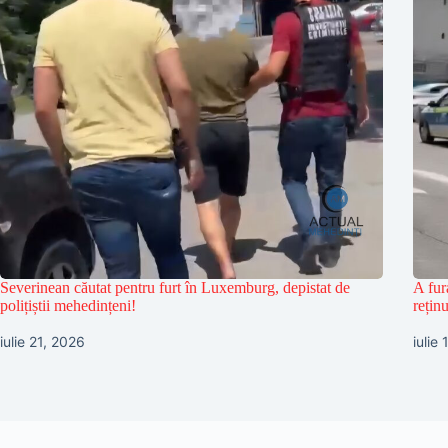
Severinean căutat pentru furt în Luxemburg, depistat de
A fur
polițiștii mehedințeni!
reținu
iulie 21, 2026
iulie