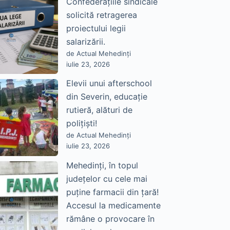
Confederațiile sindicale
solicită retragerea
proiectului legii
salarizării.
de Actual Mehedinți
iulie 23, 2026
Elevii unui afterschool
din Severin, educație
rutieră, alături de
polițiști!
de Actual Mehedinți
iulie 23, 2026
Mehedinți, în topul
județelor cu cele mai
puține farmacii din țară!
Accesul la medicamente
rămâne o provocare în