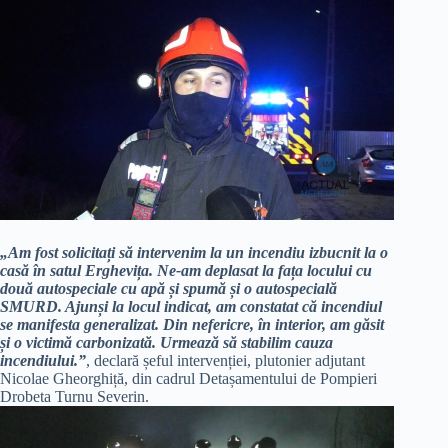
„Am fost solicitați să intervenim la un incendiu izbucnit la o
casă în satul Erghevița. Ne-am deplasat la fața locului cu
două autospeciale cu apă și spumă și o autospecială
SMURD. Ajunși la locul indicat, am constatat că incendiul
se manifesta generalizat. Din nefericre, în interior, am găsit
și o victimă carbonizată. Urmează să stabilim cauza
incendiului.”
, declară șeful intervenției, plutonier adjutant
Nicolae Gheorghiță, din cadrul Detașamentului de Pompieri
Drobeta Turnu Severin.