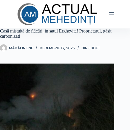
Sari
la
conținut
Casă mistuită de flăcări, în satul Erghevița! Proprietarul, găsit
carbonizat!
MĂDĂLIN ENE
DECEMBRIE 17, 2025
DIN JUDEȚ