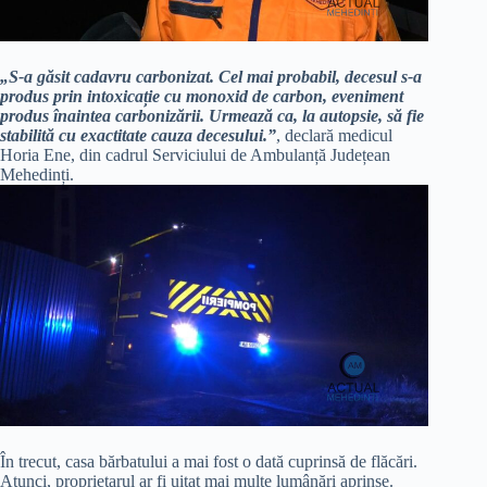
„S-a găsit cadavru carbonizat. Cel mai probabil, decesul s-a
produs prin intoxicație cu monoxid de carbon, eveniment
produs înaintea carbonizării. Urmează ca, la autopsie, să fie
stabilită cu exactitate cauza decesului.”
, declară medicul
Horia Ene, din cadrul Serviciului de Ambulanță Județean
Mehedinți.
În trecut, casa bărbatului a mai fost o dată cuprinsă de flăcări.
Atunci, proprietarul ar fi uitat mai multe lumânări aprinse.