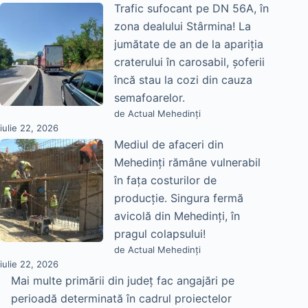
Trafic sufocant pe DN 56A, în
zona dealului Stârmina! La
jumătate de an de la apariția
craterului în carosabil, șoferii
încă stau la cozi din cauza
semafoarelor.
de Actual Mehedinți
iulie 22, 2026
Mediul de afaceri din
Mehedinți rămâne vulnerabil
în fața costurilor de
producție. Singura fermă
avicolă din Mehedinți, în
pragul colapsului!
de Actual Mehedinți
iulie 22, 2026
Mai multe primării din județ fac angajări pe
perioadă determinată în cadrul proiectelor