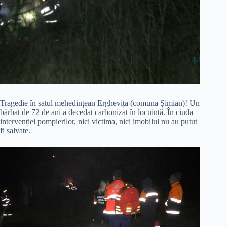
Tragedie în satul mehedințean Erghevița (comuna Șimian)! Un
bărbat de 72 de ani a decedat carbonizat în locuință. În ciuda
intervenției pompierilor, nici victima, nici imobilul nu au putut
fi salvate.