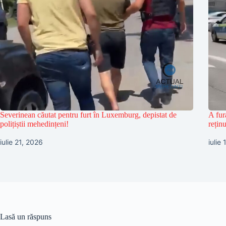
Severinean căutat pentru furt în Luxemburg, depistat de
A fur
polițiștii mehedințeni!
reținu
iulie 21, 2026
iulie
Lasă un răspuns