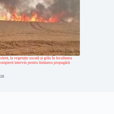
olent, la vegetație uscată și grâu în localitatea
mpierii intervin pentru limitarea propagării
026