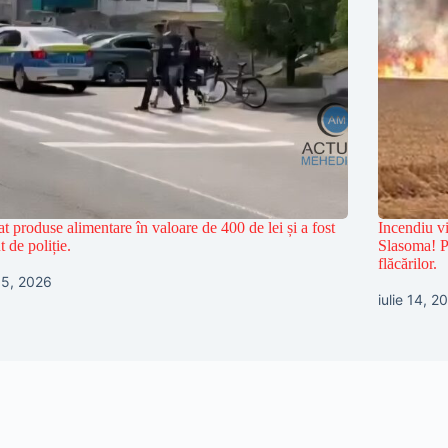
at produse alimentare în valoare de 400 de lei și a fost
Incendiu vi
t de poliție.
Slasoma! Po
flăcărilor.
 15, 2026
iulie 14, 2