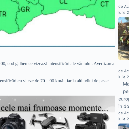
de Ac
iulie 
0, cod galben ce vizează intensificări ale vântului. Avertizarea
de Ac
iulie 
nsificări cu viteze de 70…90 km/h, iar la altitudini de peste
Ma
pe
euro
în do
de Ac
iulie 