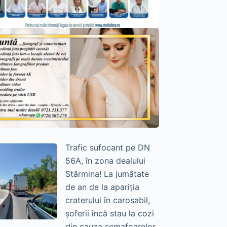
Trafic sufocant pe DN
56A, în zona dealului
Stârmina! La jumătate
de an de la apariția
craterului în carosabil,
șoferii încă stau la cozi
din cauza semafoarelor.