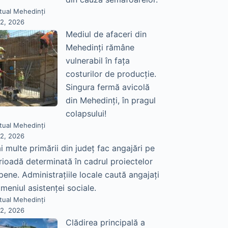
tual Mehedinți
22, 2026
Mediul de afaceri din
Mehedinți rămâne
vulnerabil în fața
costurilor de producție.
Singura fermă avicolă
din Mehedinți, în pragul
colapsului!
tual Mehedinți
22, 2026
i multe primării din județ fac angajări pe
rioadă determinată în cadrul proiectelor
pene. Administrațiile locale caută angajați
meniul asistenței sociale.
tual Mehedinți
22, 2026
Clădirea principală a