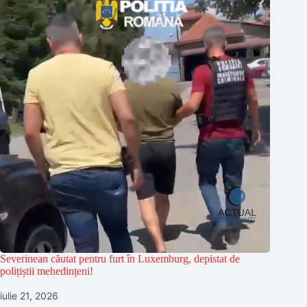
Severinean căutat pentru furt în Luxemburg, depistat de
polițiștii mehedințeni!
iulie 21, 2026