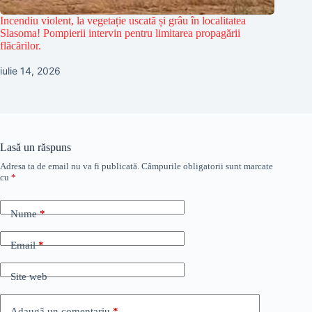
Incendiu violent, la vegetație uscată și grâu în localitatea
Slasoma! Pompierii intervin pentru limitarea propagării
flăcărilor.
iulie 14, 2026
Lasă un răspuns
Adresa ta de email nu va fi publicată.
Câmpurile obligatorii sunt marcate
cu
*
Nume
*
Email
*
Site web
Adaugă un comentariu
*