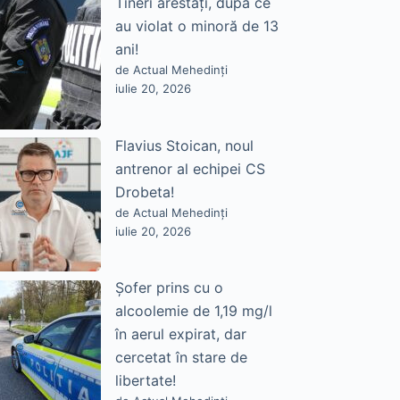
Tineri arestați, după ce
au violat o minoră de 13
ani!
de Actual Mehedinți
iulie 20, 2026
Flavius Stoican, noul
antrenor al echipei CS
Drobeta!
de Actual Mehedinți
iulie 20, 2026
Șofer prins cu o
alcoolemie de 1,19 mg/l
în aerul expirat, dar
cercetat în stare de
libertate!