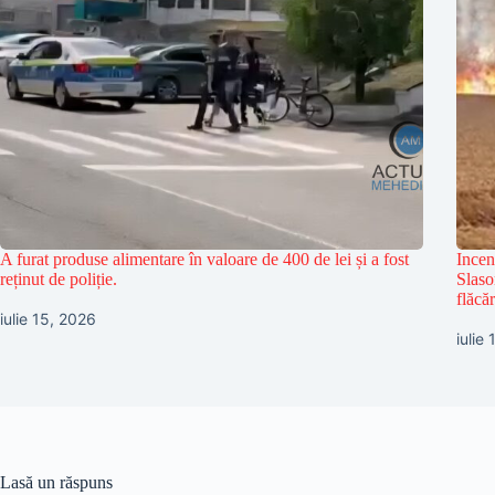
A furat produse alimentare în valoare de 400 de lei și a fost
Incen
reținut de poliție.
Slaso
flăcăr
iulie 15, 2026
iulie
Lasă un răspuns