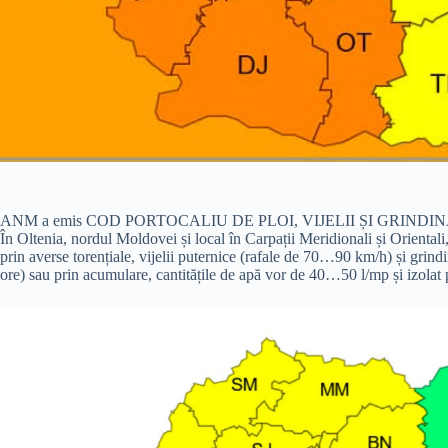
ANM a emis COD PORTOCALIU DE PLOI, VIJELII ȘI GRINDINĂ, valabil
În Oltenia, nordul Moldovei și local în Carpații Meridionali și Orientali,
prin averse torențiale, vijelii puternice (rafale de 70…90 km/h) și grindi
ore) sau prin acumulare, cantitățile de apă vor de 40…50 l/mp și izolat 