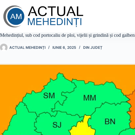
Sari
la
conținut
Mehedințiul, sub cod portocaliu de ploi, vijelii și grindină și cod galbe
ACTUAL MEHEDINȚI
IUNIE 6, 2025
DIN JUDEȚ