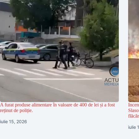
A furat produse alimentare în valoare de 400 de lei și a fost
Incen
reținut de poliție.
Slaso
flăcăr
iulie 15, 2026
iulie