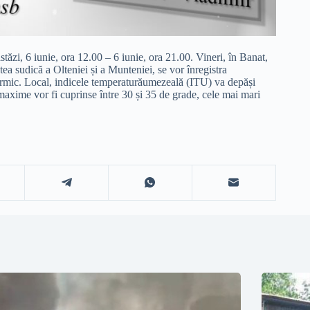
 6 iunie, ora 12.00 – 6 iunie, ora 21.00. Vineri, în Banat,
ea sudică a Olteniei și a Munteniei, se vor înregistra
 termic. Local, indicele temperaturăumezeală (ITU) va depăși
e maxime vor fi cuprinse între 30 și 35 de grade, cele mai mari