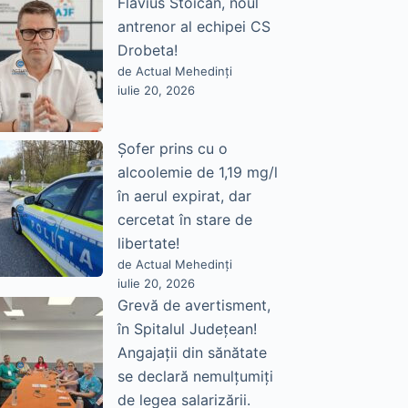
Flavius Stoican, noul
antrenor al echipei CS
Drobeta!
de Actual Mehedinți
iulie 20, 2026
Șofer prins cu o
alcoolemie de 1,19 mg/l
în aerul expirat, dar
cercetat în stare de
libertate!
de Actual Mehedinți
iulie 20, 2026
Grevă de avertisment,
în Spitalul Județean!
Angajații din sănătate
se declară nemulțumiți
de legea salarizării.