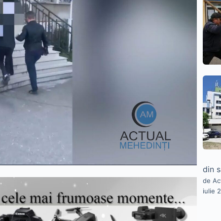
din 
de Ac
iulie 