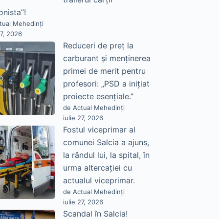
onista”!
tual Mehedinți
27, 2026
Reduceri de preț la
carburant și menținerea
primei de merit pentru
profesori: „PSD a inițiat
proiecte esențiale.”
de Actual Mehedinți
iulie 27, 2026
Fostul viceprimar al
comunei Salcia a ajuns,
la rândul lui, la spital, în
urma altercației cu
actualul viceprimar.
de Actual Mehedinți
iulie 27, 2026
Scandal în Salcia!