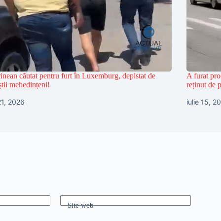
inean căutat pentru furt în Luxemburg, depistat de
A furat pro
iștii mehedințeni!
reținut de p
 21, 2026
iulie 15, 2
Site web