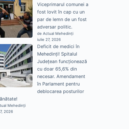
Viceprimarul comunei a
fost lovit în cap cu un
par de lemn de un fost
adversar politic.
de Actual Mehedinți
iulie 27, 2026
Deficit de medici în
Mehedinți! Spitalul
Județean funcționează
cu doar 65,6% din
necesar. Amendament
în Parlament pentru
deblocarea posturilor
sănătate!
tual Mehedinți
27, 2026