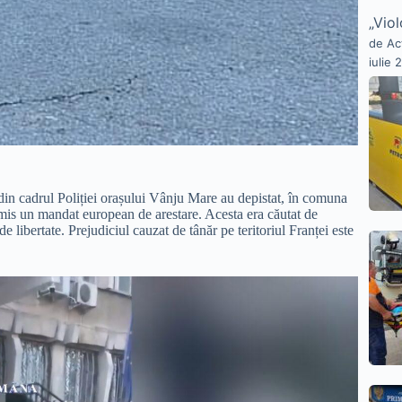
„Viol
de Ac
iulie 
ii din cadrul Poliției orașului Vânju Mare au depistat, în comuna
emis un mandat european de arestare. Acesta era căutat de
de libertate. Prejudiciul cauzat de tânăr pe teritoriul Franței este