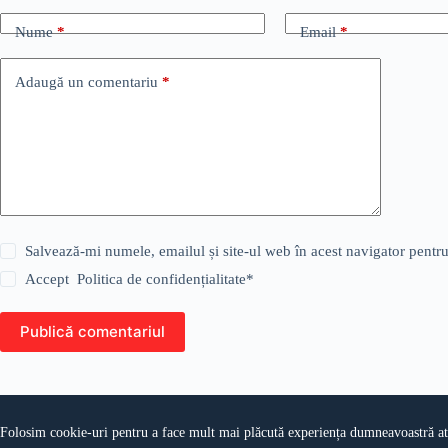
Nume
*
Email
*
Adaugă un comentariu
*
Salvează-mi numele, emailul și site-ul web în acest navigator pentr
Accept
Politica de confidențialitate
*
Publică comentariul
Folosim cookie-uri pentru a face mult mai plăcută experiența dumneavoastră atun