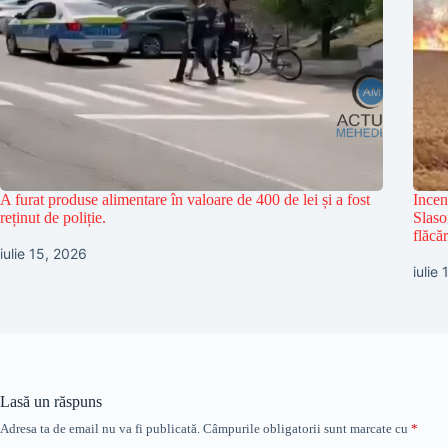
A furat produse alimentare în valoare de 400 de lei și a fost
Incen
reținut de poliție.
Slaso
flăcăr
iulie 15, 2026
iulie
Lasă un răspuns
Adresa ta de email nu va fi publicată.
Câmpurile obligatorii sunt marcate cu
*