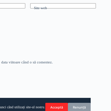
Site web
u data viitoare când o să comentez.
Acceptă
Renunță
ci când utilizați site-ul nostru.