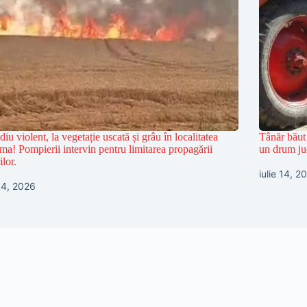
diu violent, la vegetație uscată și grâu în localitatea
Tânăr băut 
ma! Pompierii intervin pentru limitarea propagării
un drum ju
ilor.
iulie 14, 2
 14, 2026