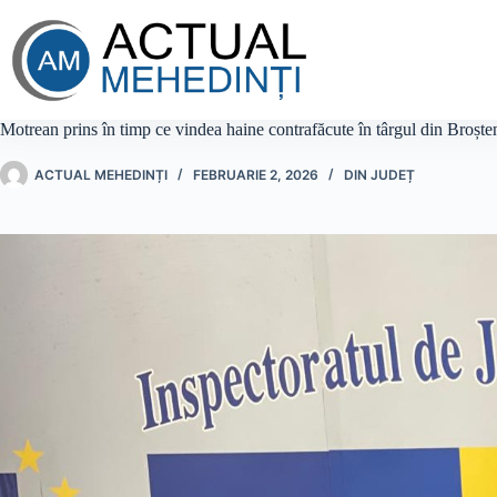
Sari
la
conținut
Motrean prins în timp ce vindea haine contrafăcute în târgul din Broște
ACTUAL MEHEDINȚI
FEBRUARIE 2, 2026
DIN JUDEȚ