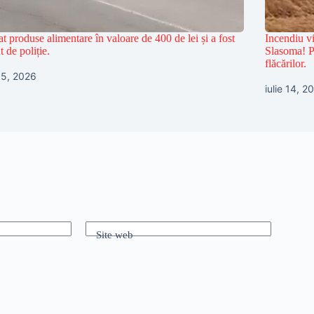
at produse alimentare în valoare de 400 de lei și a fost
Incendiu vi
t de poliție.
Slasoma! Po
flăcărilor.
 15, 2026
iulie 14, 2
Site web