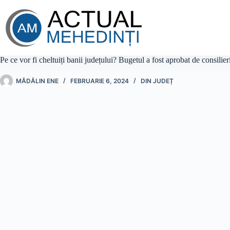
Sari
la
conținut
Pe ce vor fi cheltuiți banii județului? Bugetul a fost aprobat de consilieri
MĂDĂLIN ENE
FEBRUARIE 6, 2024
DIN JUDEȚ