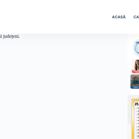
ACASĂ
CA
i județeni.