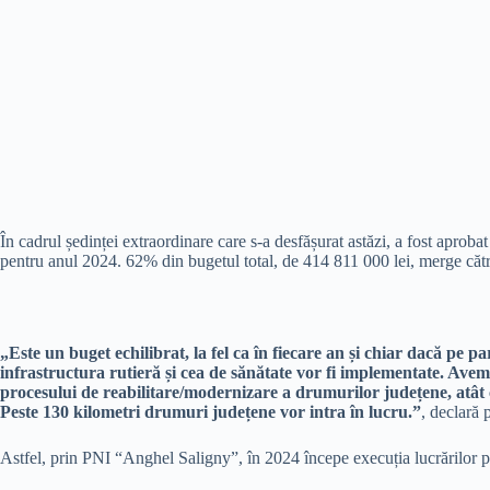
În cadrul ședinței extraordinare care s-a desfășurat astăzi, a fost aprobat 
pentru anul 2024. 62% din bugetul total, de 414 811 000 lei, merge către 
„Este un buget echilibrat, la fel ca în fiecare an și chiar dacă pe par
infrastructura rutieră și cea de sănătate vor fi implementate. Avem
procesului de reabilitare/modernizare a drumurilor județene, atât
Peste 130 kilometri drumuri județene vor intra în lucru.”
, declară
Astfel, prin PNI “Anghel Saligny”, în 2024 începe execuția lucrărilor 