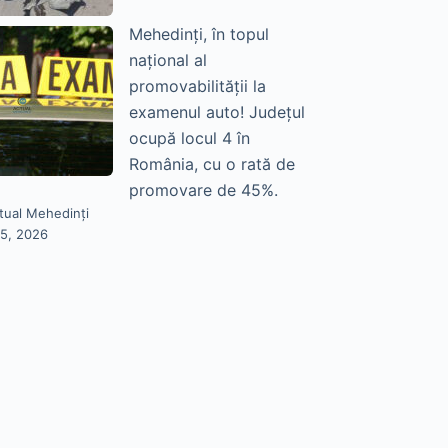
Mehedinți, în topul
național al
promovabilității la
examenul auto! Județul
ocupă locul 4 în
România, cu o rată de
promovare de 45%.
tual Mehedinți
25, 2026