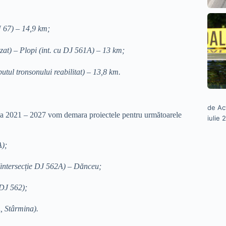
N 67) – 14,9 km;
at) – Plopi (int. cu DJ 561A) – 13 km;
tul tronsonului reabilitat) – 13,8 km.
de Ac
ia 2021 – 2027 vom demara proiectele pentru următoarele
iulie 
A);
(intersecție DJ 562A) – Dănceu;
 DJ 562);
, Stârmina).