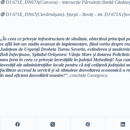
🔴 DJ 671E, DN67A(Corcova) – intersecție Pârvulești (limită Căzăneșt
🔴 DJ 671E, DN67(Ciovârnășani)- Șișești – Ilovăț – int. DJ 671A (Șo
„În ceea ce privește infrastructura de sănătate, obiectivul principal pe 
se află într-un stadiu avansat de implementare, fiind vorba despre reab
Județean de Urgență Drobeta Turnu Severin, extinderea și modernizar
Boli Infecțioase, Spitalul Orășenesc Vânju Mare și dotarea Policlini
meu ferm în ceea ce privește investițiile în județul Mehedinți! Așa cu
investiții ale administrațiilor locale pentru că toți cetățenii județului 
faciliteze accesul la servicii și să stimuleze dezvoltarea economică a r
în mod eficient dezvoltării noastre!”
, conchide Georgescu.