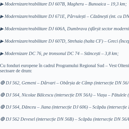
▶
Modernizare/reabilitare DJ 607B, Magheru – Bunoaica – 19,3 km;
▶ Modernizare/reabilitare DJ 671E, Pârvulești – Căzănești (int. cu D
▶ Modernizare/reabilitare DJ 606A, Dumbrava (sfârșit sector moderniz
▶ Modernizare/reabilitare DJ 607D, Strehaia (halta CF) – Greci (începu
▶ Modernizare DC 76, pe tronsonul DC 74 – Stăncești – 3,8 km;
Cu fonduri europene în cadrul Programului Regional Sud – Vest Olten
sectoare de drum:
🔴
DJ 562, Gemeni – Dârvari – Obârșia de Câmp (intersecție DN 56
🔴 DJ 564, Nicolae Bălcescu (intersecție DN 56A) – Viașu – Pătulele 
🔴 DJ 564, Dănceu – Jiana (intersecție DJ 606) – Scăpău (intersecție
🔴 DJ 562 Devesel (intersecție DN 56B) – Scăpău (intersecție DN 56A