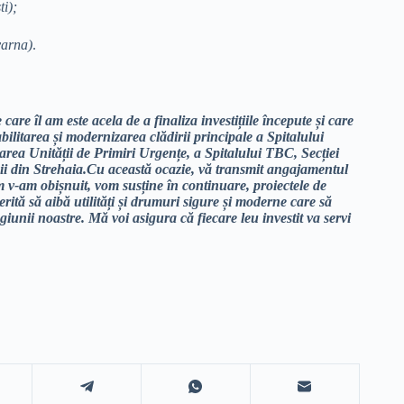
i);
varna)
.
care îl am este acela de a finaliza investițiile începute și care
ilitarea și modernizarea clădirii principale a Spitalului
ea Unității de Primiri Urgențe, a Spitalului TBC, Secției
cii din Strehaia.Cu această ocazie, vă transmit angajamentul
m v-am obișnuit, vom susține în continuare, proiectele de
merită să aibă utilități și drumuri sigure și moderne care să
egiunii noastre. Mă voi asigura că fiecare leu investit va servi