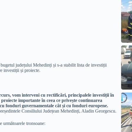
bugetul județului Mehedinți și s-a stabilit lista de investiții
investiții și proiecte.
curs, vom interveni cu rectificări, principalele investiții în
 proiecte importante în ceea ce privește continuarea
 cu fonduri guvernamentale cât și cu fonduri europene.
 președintele Consiliului Județean Mehedinți, Aladin Georgescu.
pe următoarele tronsoane: