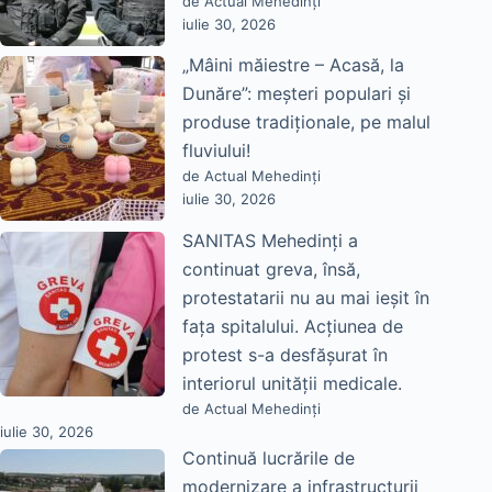
de Actual Mehedinți
iulie 30, 2026
„Mâini măiestre – Acasă, la
Dunăre”: meșteri populari și
produse tradiționale, pe malul
fluviului!
de Actual Mehedinți
iulie 30, 2026
SANITAS Mehedinți a
continuat greva, însă,
protestatarii nu au mai ieșit în
fața spitalului. Acțiunea de
protest s-a desfășurat în
interiorul unității medicale.
de Actual Mehedinți
iulie 30, 2026
Continuă lucrările de
modernizare a infrastructurii