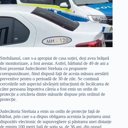
Strehăianul, care s-a apropiat de casa soției, deși avea brățară
de monitorizare, a fost arestat. Astfel, bărbatul de 49 de ani a
fost prezentat Judecătoriei Strehaia cu propunere
corespunzătoare, fiind dispusă față de acesta măsura arestării
preventive pentru o perioadă de 30 de zile. Se continuă
cercetările sub aspectul săvârșirii infracțiunii de încălcarea de
către persoana împotriva căreia a fost emis un ordin de
protecție a oricăreia dintre măsurile dispuse prin ordinul de
protecție.
Judecătoria Strehaia a emis un ordin de protecție față de
bărbat, prin care s-a dispus obligarea acestuia la purtarea unui
dispozitiv electronic de supraveghere și păstrarea unei distanțe
de minim 100 metri față de soția sa, de 36 ani, din orașul