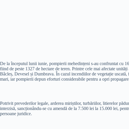
De la începutul lunii iunie, pompierii mehedințeni s-au confruntat cu 165
fiind de peste 1327 de hectare de teren. Printre cele mai afectate unități
Bâcleș, Devesel și Dumbrava. În cazul incendiilor de vegetație uscată, f
mari, iar pompierii depun eforturi considerabile pentru a opri propagarea
Potrivit prevederilor legale, arderea miriștilor, turbăriilor, litierelor pădur
interzisă, sancționându-se cu amendă de la 7.500 lei la 15.000 lei, pentru
persoane juridice.