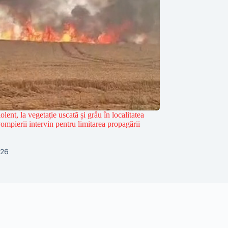
olent, la vegetație uscată și grâu în localitatea
mpierii intervin pentru limitarea propagării
026