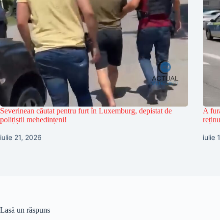
Severinean căutat pentru furt în Luxemburg, depistat de
A fur
polițiștii mehedințeni!
reținu
iulie 21, 2026
iulie
Lasă un răspuns