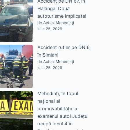
Accident pe DN 67, în
Halânga! Două
autoturisme implicate!
de Actual Mehedinți
iulie 25, 2026
Accident rutier pe DN 6,
în Șimian!
de Actual Mehedinți
iulie 25, 2026
Mehedinți, în topul
național al
promovabilității la
examenul auto! Județul
ocupă locul 4 în