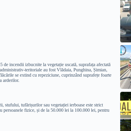
 de incendii izbucnite la vegetație uscată, suprafața afectată
 administrativ-teritoriale au fost Vlădaia, Punghina, Șimian,
lăcările se extind cu repeziciune, cuprinzând suprafețe foarte
 arderilor.
ii, stufului, tufărișurilor sau vegetației ierboase este strict
 persoanele fizice, și de la 50.000 lei la 100.000 lei, pentru