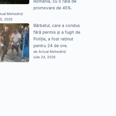
România, cu o rată de
promovare de 45%.
tual Mehedinți
25, 2026
Bărbatul, care a condus
fără permis și a fugit de
Poliție, a fost reținut
pentru 24 de ore.
de Actual Mehedinți
iulie 24, 2026