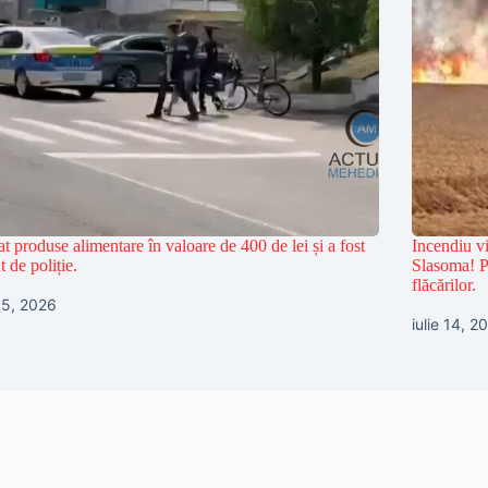
at produse alimentare în valoare de 400 de lei și a fost
Incendiu vi
t de poliție.
Slasoma! Po
flăcărilor.
 15, 2026
iulie 14, 2