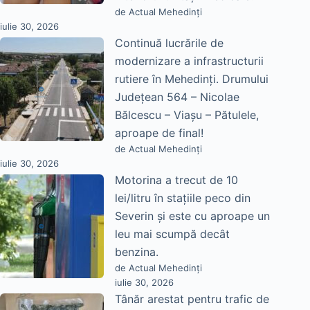
de Actual Mehedinți
iulie 30, 2026
Continuă lucrările de
modernizare a infrastructurii
rutiere în Mehedinți. Drumului
Județean 564 – Nicolae
Bălcescu – Viașu – Pătulele,
aproape de final!
de Actual Mehedinți
iulie 30, 2026
Motorina a trecut de 10
lei/litru în stațiile peco din
Severin și este cu aproape un
leu mai scumpă decât
benzina.
de Actual Mehedinți
iulie 30, 2026
Tânăr arestat pentru trafic de