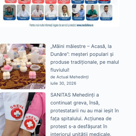
„Mâini măiestre – Acasă, la
Dunăre”: meșteri populari și
produse tradiționale, pe malul
fluviului!
de Actual Mehedinți
iulie 30, 2026
SANITAS Mehedinți a
continuat greva, însă,
protestatarii nu au mai ieșit în
fața spitalului. Acțiunea de
protest s-a desfășurat în
interiorul unității medicale.