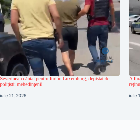
Severinean căutat pentru furt în Luxemburg, depistat de
A fur
polițiștii mehedințeni!
reținu
iulie 21, 2026
iulie