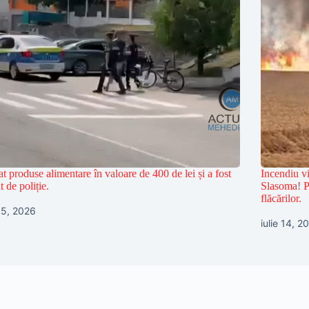
at produse alimentare în valoare de 400 de lei și a fost
Incendiu vi
t de poliție.
Slasoma! Po
flăcărilor.
 15, 2026
iulie 14, 2