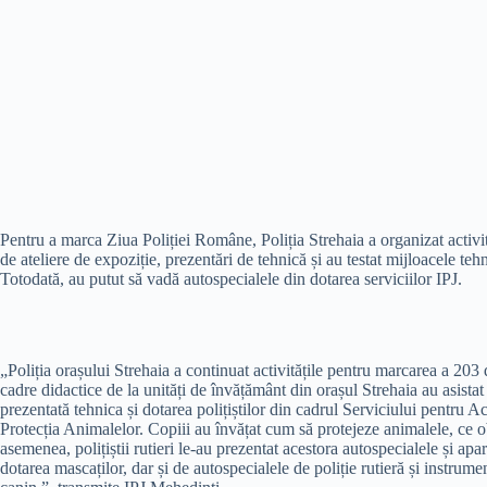
Pentru a marca Ziua Poliției Române, Poliția Strehaia a organizat activită
de ateliere de expoziție, prezentări de tehnică și au testat mijloacele tehnice
Totodată, au putut să vadă autospecialele din dotarea serviciilor IPJ.
„Poliția orașului Strehaia a continuat activitățile pentru marcarea a 203
cadre didactice de la unități de învățământ din orașul Strehaia au asistat
prezentată tehnica și dotarea polițiștilor din cadrul Serviciului pentru A
Protecția Animalelor. Copiii au învățat cum să protejeze animalele, ce obl
asemenea, polițiștii rutieri le-au prezentat acestora autospecialele și apar
dotarea mascaților, dar și de autospecialele de poliție rutieră și instrumen