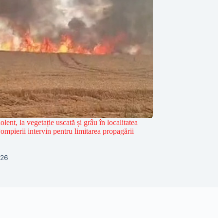
olent, la vegetație uscată și grâu în localitatea
mpierii intervin pentru limitarea propagării
026