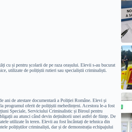
ți cu și pentru școlarii de pe raza orașului. Elevii s-au bucurat
, utilizate de polițiștii rutieri sau specialiștii criminaliști.
 de ani de atestare documentară a Poliției Române. Elevi și
 la programul oferit de polițiștii mehedințeni. Acestora le-a fost
cțiuni Speciale, Serviciului Criminalistic și Biroul pentru
igații au atunci când devin deținătorii unei astfel de ființe. De
atele utilizate în teren. Elevii au fost încântați de tehnica din
tele polițiștilor criminaliști, dar și de demonstrația echipajului