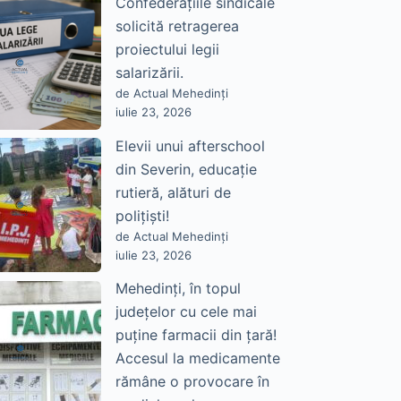
Confederațiile sindicale
solicită retragerea
proiectului legii
salarizării.
de Actual Mehedinți
iulie 23, 2026
Elevii unui afterschool
din Severin, educație
rutieră, alături de
polițiști!
de Actual Mehedinți
iulie 23, 2026
Mehedinți, în topul
județelor cu cele mai
puține farmacii din țară!
Accesul la medicamente
rămâne o provocare în