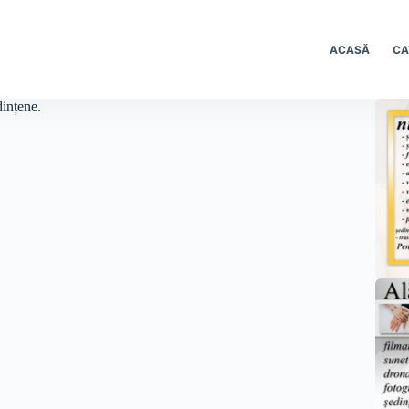
ACASĂ
CA
dințene.