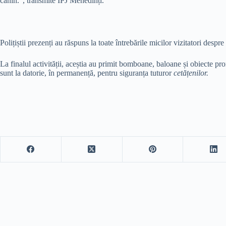
canin.”, transmite IPJ Mehedinți.
Polițiștii prezenți au răspuns la toate întrebările micilor vizitatori despr
La finalul activității, aceștia au primit bomboane, baloane și obiecte prom
sunt la datorie, în permanență, pentru siguranța tuturor
cetățenilor.