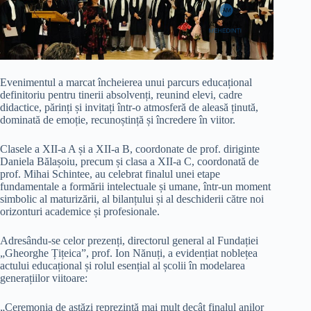
Evenimentul a marcat încheierea unui parcurs educațional
definitoriu pentru tinerii absolvenți, reunind elevi, cadre
didactice, părinți și invitați într-o atmosferă de aleasă ținută,
dominată de emoție, recunoștință și încredere în viitor.
Clasele a XII-a A și a XII-a B, coordonate de prof. diriginte
Daniela Bălașoiu, precum și clasa a XII-a C, coordonată de
prof. Mihai Schintee, au celebrat finalul unei etape
fundamentale a formării intelectuale și umane, într-un moment
simbolic al maturizării, al bilanțului și al deschiderii către noi
orizonturi academice și profesionale.
Adresându-se celor prezenți, directorul general al Fundației
„Gheorghe Țițeica”, prof. Ion Nănuți, a evidențiat noblețea
actului educațional și rolul esențial al școlii în modelarea
generațiilor viitoare:
„Ceremonia de astăzi reprezintă mai mult decât finalul anilor