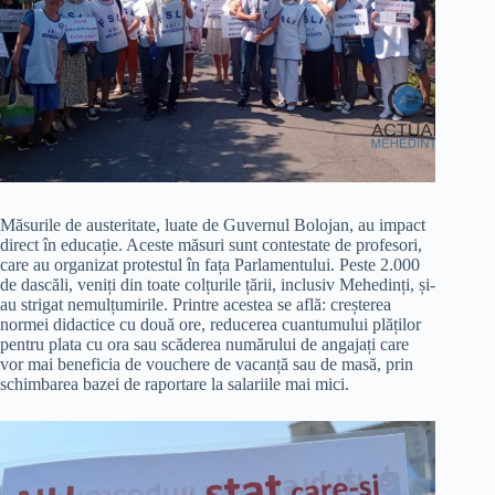
Măsurile de austeritate, luate de Guvernul Bolojan, au impact
direct în educație. Aceste măsuri sunt contestate de profesori,
care au organizat protestul în fața Parlamentului. Peste 2.000
de dascăli, veniți din toate colțurile țării, inclusiv Mehedinți, și-
au strigat nemulțumirile. Printre acestea se află: creșterea
normei didactice cu două ore, reducerea cuantumului plăților
pentru plata cu ora sau scăderea numărului de angajați care
vor mai beneficia de vouchere de vacanță sau de masă, prin
schimbarea bazei de raportare la salariile mai mici.