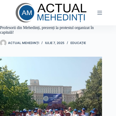
Sari
la
conținut
Profesorii din Mehedinți, prezenți la protestul organizat în
capitală!
ACTUAL MEHEDINȚI
IULIE 7, 2025
EDUCAȚIE