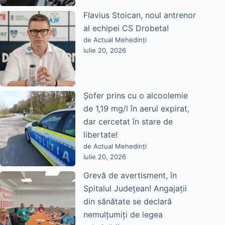
Flavius Stoican, noul antrenor
al echipei CS Drobeta!
de Actual Mehedinți
iulie 20, 2026
Șofer prins cu o alcoolemie
de 1,19 mg/l în aerul expirat,
dar cercetat în stare de
libertate!
de Actual Mehedinți
iulie 20, 2026
Grevă de avertisment, în
Spitalul Județean! Angajații
din sănătate se declară
nemulțumiți de legea