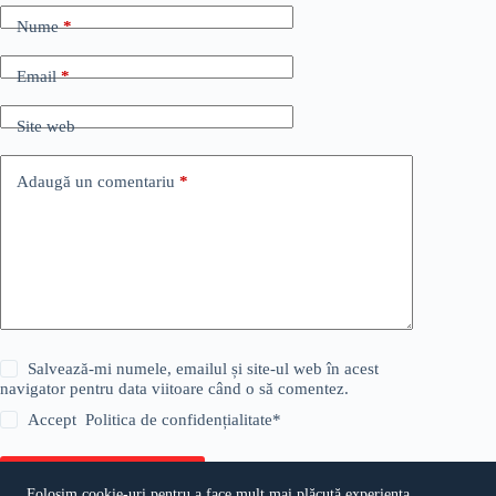
Nume
*
Email
*
Site web
Adaugă un comentariu
*
Salvează-mi numele, emailul și site-ul web în acest
navigator pentru data viitoare când o să comentez.
Accept
Politica de confidențialitate
*
Publică comentariul
Folosim cookie-uri pentru a face mult mai plăcută experiența