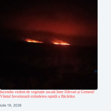
Incendiu violent de vegetație uscată între Dârvari și Gemeni!
Vântul favorizează extinderea rapidă a flăcărilor.
iulie 19, 2026