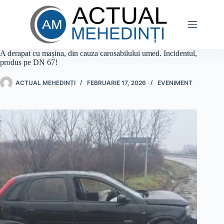
Sari
la
conținut
A derapat cu mașina, din cauza carosabilului umed. Incidentul,
produs pe DN 67!
ACTUAL MEHEDINȚI
FEBRUARIE 17, 2026
EVENIMENT