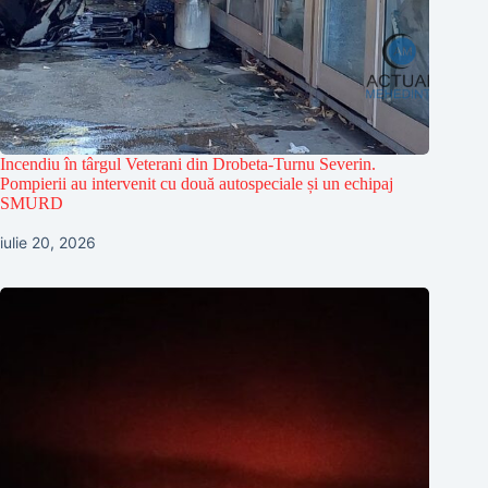
Incendiu în târgul Veterani din Drobeta-Turnu Severin.
Pompierii au intervenit cu două autospeciale și un echipaj
SMURD
iulie 20, 2026