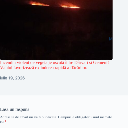
Incendiu violent de vegetație uscată între Dârvari și Gemeni!
Vântul favorizează extinderea rapidă a flăcărilor.
iulie 19, 2026
Lasă un răspuns
Adresa ta de email nu va fi publicată.
Câmpurile obligatorii sunt marcate
cu
*