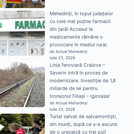
Mehedinți, în topul județelor
cu cele mai puține farmacii
din țară! Accesul la
medicamente rămâne o
provocare în mediul rural.
de Actual Mehedinți
iulie 23, 2026
Linia feroviară Craiova –
Severin intră în proces de
modernizare. Investiție de 1,8
miliarde de lei pentru
tronsonul Filiași – Igiroasa!
de Actual Mehedinți
iulie 23, 2026
Turist salvat de salvamontiști,
din munți, după ce s-a ascuns
de o ursoaică cu trei pui!