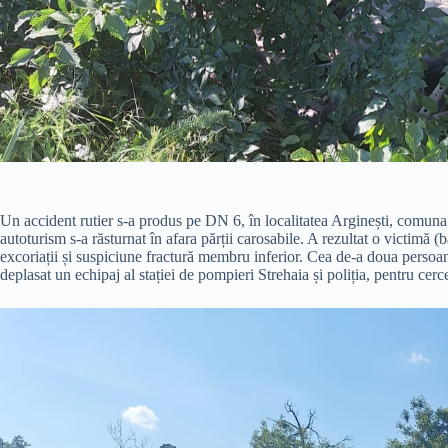
Un accident rutier s-a produs pe DN 6, în localitatea Arginești, comuna
autoturism s-a răsturnat în afara părții carosabile. A rezultat o victimă
excoriații și suspiciune fractură membru inferior. Cea de-a doua persoană 
deplasat un echipaj al stației de pompieri Strehaia și poliția, pentru cerce