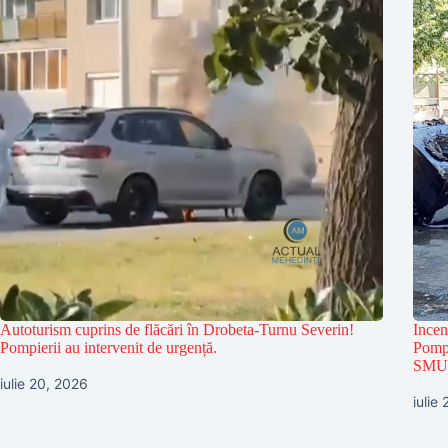
Autoturism cuprins de flăcări în Drobeta-Turnu Severin!
Incen
Pompierii au intervenit de urgență.
Pompi
SMU
iulie 20, 2026
iulie