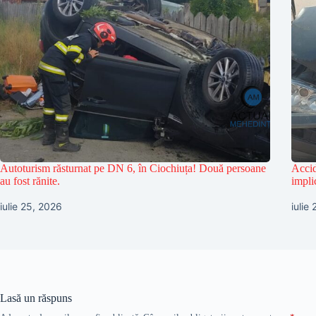
Autoturism răsturnat pe DN 6, în Ciochiuța! Două persoane
Accid
au fost rănite.
impli
iulie 25, 2026
iulie
Lasă un răspuns