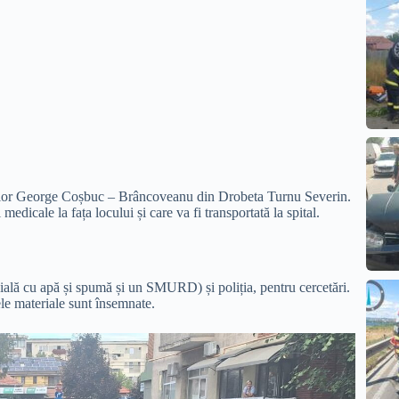
răzilor George Coșbuc – Brâncoveanu din Drobeta Turnu Severin.
medicale la fața locului și care va fi transportată la spital.
ală cu apă și spumă și un SMURD) și poliția, pentru cercetări.
le materiale sunt însemnate.