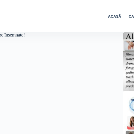
ACASĂ
CA
be însemnate!