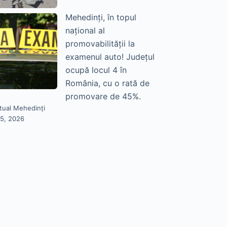
Mehedinți, în topul
național al
promovabilității la
examenul auto! Județul
ocupă locul 4 în
România, cu o rată de
promovare de 45%.
tual Mehedinți
25, 2026