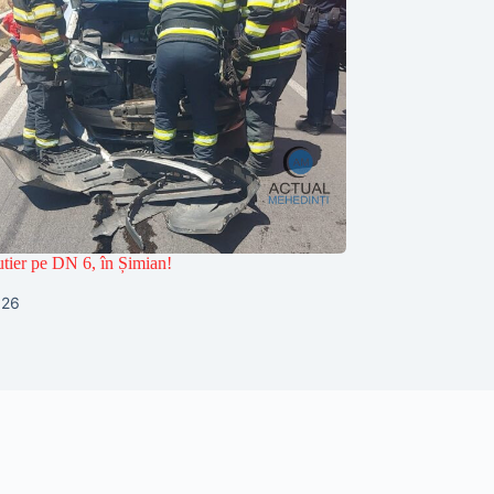
utier pe DN 6, în Șimian!
026