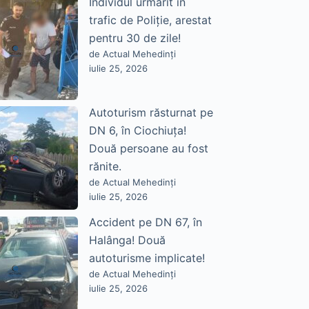
Individul urmărit în
trafic de Poliție, arestat
pentru 30 de zile!
de Actual Mehedinți
iulie 25, 2026
Autoturism răsturnat pe
DN 6, în Ciochiuța!
Două persoane au fost
rănite.
de Actual Mehedinți
iulie 25, 2026
Accident pe DN 67, în
Halânga! Două
autoturisme implicate!
de Actual Mehedinți
iulie 25, 2026