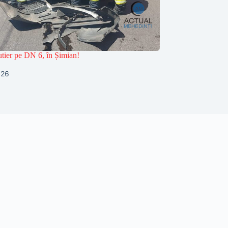
utier pe DN 6, în Șimian!
026