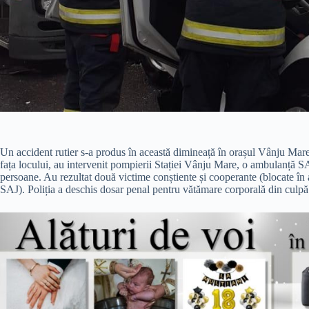
Un accident rutier s-a produs în această dimineață în orașul Vânju Mare,
fața locului, au intervenit pompierii Stației Vânju Mare, o ambulanță SAJ 
persoane. Au rezultat două victime conștiente și cooperante (blocate î
SAJ). Poliția a deschis dosar penal pentru vătămare corporală din culpă.