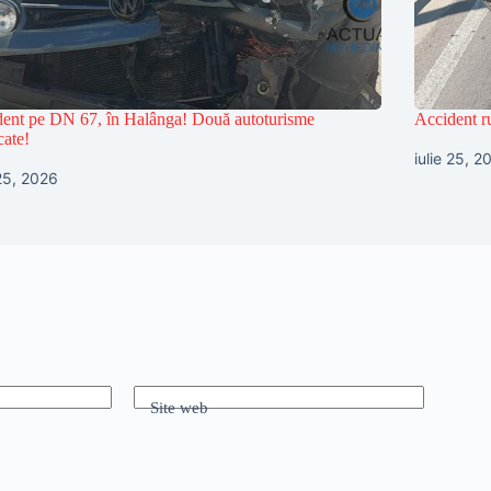
ent pe DN 67, în Halânga! Două autoturisme
Accident r
cate!
iulie 25, 2
 25, 2026
Site web