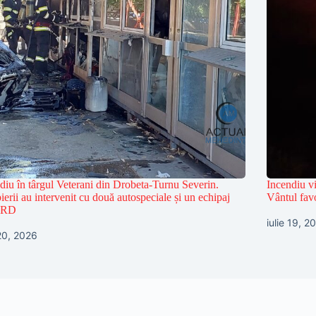
diu în târgul Veterani din Drobeta-Turnu Severin.
Incendiu vi
erii au intervenit cu două autospeciale și un echipaj
Vântul favo
RD
iulie 19, 2
 20, 2026