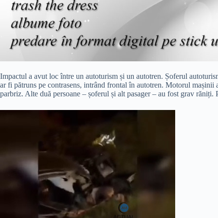
Impactul a avut loc între un autoturism și un autotren. Șoferul autoturis
ar fi pătruns pe contrasens, intrând frontal în autotren. Motorul mașinii a 
parbriz. Alte duă persoane – șoferul și alt pasager – au fost grav răniți. 