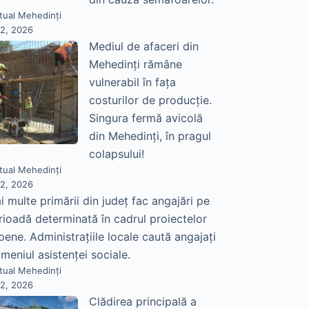
tual Mehedinți
22, 2026
Mediul de afaceri din
Mehedinți rămâne
vulnerabil în fața
costurilor de producție.
Singura fermă avicolă
din Mehedinți, în pragul
colapsului!
tual Mehedinți
22, 2026
i multe primării din județ fac angajări pe
rioadă determinată în cadrul proiectelor
pene. Administrațiile locale caută angajați
meniul asistenței sociale.
tual Mehedinți
22, 2026
Clădirea principală a