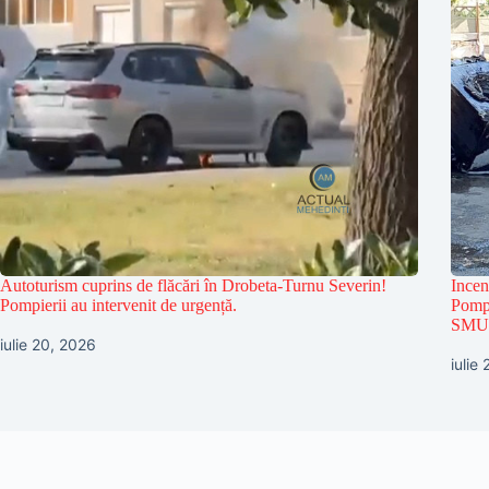
Autoturism cuprins de flăcări în Drobeta-Turnu Severin!
Incen
Pompierii au intervenit de urgență.
Pompi
SMU
iulie 20, 2026
iulie