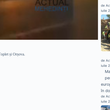
de Ac
iulie 
Toplet și Orșova.
de Ac
iulie 
Ma
pe
euro
în do
de Ac
iulie 