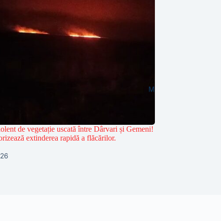
olent de vegetație uscată între Dârvari și Gemeni!
rizează extinderea rapidă a flăcărilor.
026