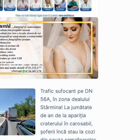
Trafic sufocant pe DN
56A, în zona dealului
Stârmina! La jumătate
de an de la apariția
craterului în carosabil,
șoferii încă stau la cozi
din cauza semafoarelor.