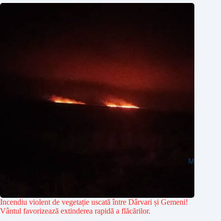
Incendiu violent de vegetație uscată între Dârvari și Gemeni!
Vântul favorizează extinderea rapidă a flăcărilor.