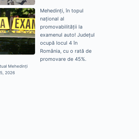
Mehedinți, în topul
național al
promovabilității la
examenul auto! Județul
ocupă locul 4 în
România, cu o rată de
promovare de 45%.
tual Mehedinți
25, 2026