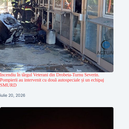
Incendiu în târgul Veterani din Drobeta-Turnu Severin.
Pompierii au intervenit cu două autospeciale și un echipaj
SMURD
iulie 20, 2026