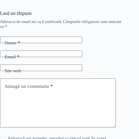
Lasă un răspuns
Adresa ta de email nu va fi publicată.
Câmpurile obligatorii sunt marcate
cu
*
Nume
*
Email
*
Site web
Adaugă un comentariu
*
Salvează-mi numele, emailul și site-ul web în acest